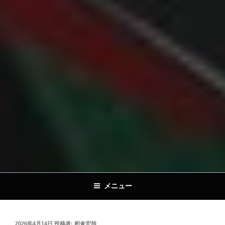
メニュー
投
2026年4月14日
投稿者:
籾倉宏哉