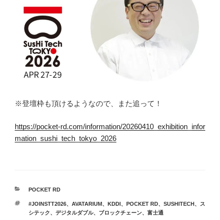
※登壇枠も頂けるようなので、また追って！
https://pocket-rd.com/information/20260410_exhibition_infor
mation_sushi_tech_tokyo_2026
カ
POCKET RD
テ
タ
#JOINSTT2026
、
AVATARIUM
、
KDDI
、
POCKET RD
、
SUSHITECH
、
ス
ゴ
グ
シテック
、
デジタルダブル
、
ブロックチェーン
、
富士通
リ