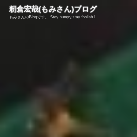
コ
籾倉宏哉(もみさん)ブログ
ン
もみさんのBlogです。 Stay hungry,stay foolish !
テ
ン
ツ
へ
ス
キ
ッ
プ