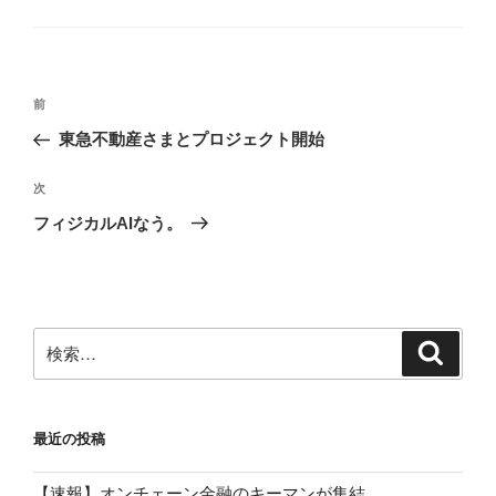
ー
投
前
前
稿
の
東急不動産さまとプロジェクト開始
ナ
投
ビ
稿
次
次
ゲ
の
フィジカルAIなう。
投
ー
稿
シ
ョ
ン
検
検
索
索:
最近の投稿
【速報】オンチェーン金融のキーマンが集結