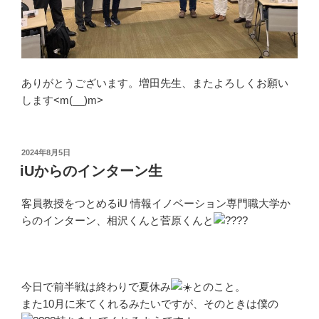
ありがとうございます。増田先生、またよろしくお願い
します<m(__)m>
投
2024年8月5日
稿
iUからのインターン生
日:
客員教授をつとめるiU 情報イノベーション専門職大学か
らのインターン、相沢くんと菅原くんと
今日で前半戦は終わりで夏休み
とのこと。
また10月に来てくれるみたいですが、そのときは僕の