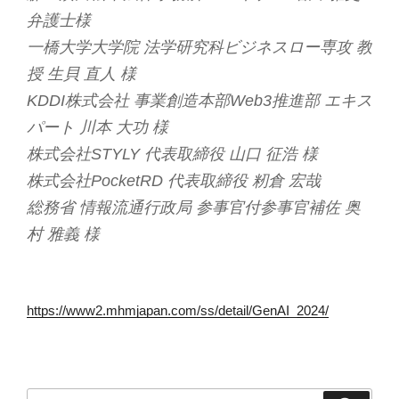
弁護士様
一橋大学大学院 法学研究科ビジネスロー専攻 教
授 生貝 直人 様
KDDI株式会社 事業創造本部Web3推進部 エキス
パート 川本 大功 様
株式会社STYLY 代表取締役 山口 征浩 様
株式会社PocketRD 代表取締役 籾倉 宏哉
総務省 情報流通行政局 参事官付参事官補佐 奥
村 雅義 様
https://www2.mhmjapan.com/ss/detail/GenAI_2024/
検