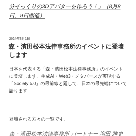
分そっくりの3Dアバターを作ろう！」（8月8
日、9日開催）
投
2024年8月1日
稿
森・濱田松本法律事務所のイベントに登壇
日:
します
日本を代表する「森・濱田松本法律事務所」のイベント
に登壇します。生成AI・Web3・メタバースが実現する
「Society 5.0」の最前線と題して、日本の最先端について
語ります
登壇される方々の一覧です。
森・濱田松本法律事務所 パートナー 増田 雅史