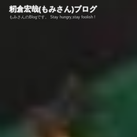
コ
籾倉宏哉(もみさん)ブログ
ン
もみさんのBlogです。 Stay hungry,stay foolish !
テ
ン
ツ
へ
ス
キ
ッ
プ