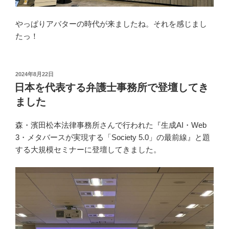
やっぱりアバターの時代が来ましたね。それを感じまし
たっ！
投
2024年8月22日
稿
日本を代表する弁護士事務所で登壇してき
日:
ました
森・濱田松本法律事務所さんで行われた『生成AI・Web
3・メタバースが実現する「Society 5.0」の最前線』と題
する大規模セミナーに登壇してきました。