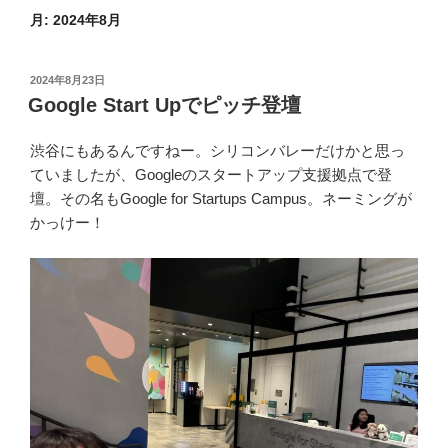
月:
2024年8月
投
2024年8月23日
稿
Google Start Upでピッチ登壇
日:
渋谷にもあるんですねー。シリコンバレーだけかと思っ
ていましたが、Googleのスタートアップ支援拠点で登
壇。その名もGoogle for Startups Campus。ネーミングが
かっけー！