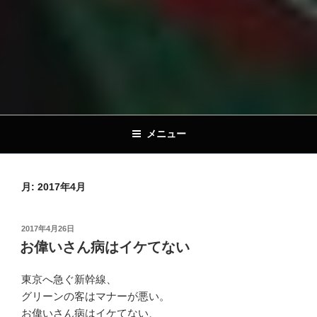
メニュー
月:
2017年4月
投
2017年4月26日
稿
お偉いさん病はイケてない
日:
東京へ急ぐ新幹線、
グリーンの客はマナーが悪い。
お偉いさん病はイケてない、