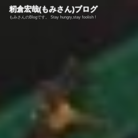
コ
籾倉宏哉(もみさん)ブログ
ン
もみさんのBlogです。 Stay hungry,stay foolish !
テ
ン
ツ
へ
ス
キ
ッ
プ