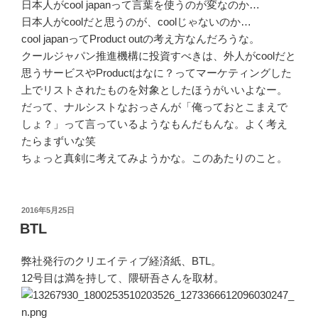
日本人がcool japanって言葉を使うのが変なのか…
日本人がcoolだと思うのが、coolじゃないのか…
cool japanってProduct outの考え方なんだろうな。
クールジャパン推進機構に投資すべきは、外人がcoolだと
思うサービスやProductはなに？ってマーケティングした
上でリストされたものを対象としたほうがいいよなー。
だって、ナルシストなおっさんが「俺っておとこまえで
しょ？」って言っているようなもんだもんな。よく考え
たらまずいな笑
ちょっと真剣に考えてみようかな。このあたりのこと。
投
2016年5月25日
稿
BTL
日:
弊社発行のクリエイティブ経済紙、BTL。
12号目は満を持して、隈研吾さんを取材。