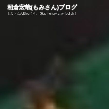
コ
籾倉宏哉(もみさん)ブログ
ン
もみさんのBlogです。 Stay hungry,stay foolish !
テ
ン
ツ
へ
ス
キ
ッ
プ