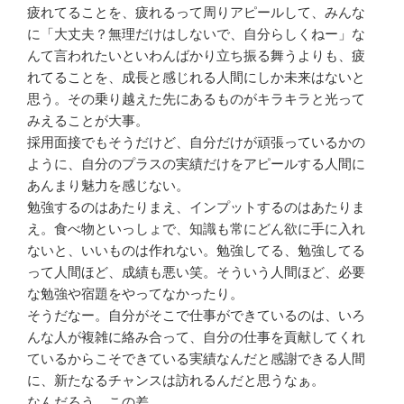
疲れてることを、疲れるって周りアピールして、みんな
に「大丈夫？無理だけはしないで、自分らしくねー」な
んて言われたいといわんばかり立ち振る舞うよりも、疲
れてることを、成長と感じれる人間にしか未来はないと
思う。その乗り越えた先にあるものがキラキラと光って
みえることが大事。
採用面接でもそうだけど、自分だけが頑張っているかの
ように、自分のプラスの実績だけをアピールする人間に
あんまり魅力を感じない。
勉強するのはあたりまえ、インプットするのはあたりま
え。食べ物といっしょで、知識も常にどん欲に手に入れ
ないと、いいものは作れない。勉強してる、勉強してる
って人間ほど、成績も悪い笑。そういう人間ほど、必要
な勉強や宿題をやってなかったり。
そうだなー。自分がそこで仕事ができているのは、いろ
んな人が複雑に絡み合って、自分の仕事を貢献してくれ
ているからこそできている実績なんだと感謝できる人間
に、新たなるチャンスは訪れるんだと思うなぁ。
なんだろう、この差。