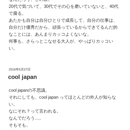
20代で気づいて、30代でその心を磨いていないと、40代
で腐る。
あたかも自分は自分ひとりで成長して、自分の仕事は、
自分だけ優秀だから、頑張っているからできてるんだ的
なことには、あんまりカッコよくないな。
何事も、さらっとこなせる大人が、やっぱりカッコい
い。
投
2016年5月27日
稿
cool japan
日:
cool japanの不思議。
それにしても、cool japan ってほとんどの外人が知らな
い。
なにそれ？って言われる。
なんでだろう…。
そもそも。