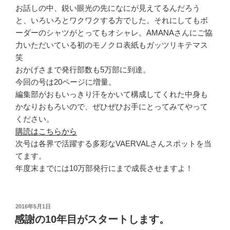
お話しの中、鋭い眼光の先になにが見えてるんだろう
と、いろいろとワクワクする方でした。それにしてもボ
ーダーのシャツがとってもオシャレ。AMANAさんにご協
力いただいている初のモノクロ表紙もガッツリキテマス
笑
おかげさまで発行部数も5万部に到達。
今回の号は20ページに増量。
編集部がおもいっきり汗をかいて構成してくれた中身も
かなりおもろいので、ぜひぜひお手にとってみてやって
ください。
購読はこちらから
次号は各界で活躍する多彩なVAERVALさんスポットを当
てます。
年度末までには10万部発行にまで成長させますよ！
投
2016年5月1日
稿
感謝の10年目がスタートします。
日: