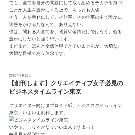
でも、全てを自分の問題にして取り組めるチカラを持つ
ことが人生を豊かにする上で、もっとも大切。
そう、人を幸せにしてこそ仕事。その仕事の中で誰かに
迷惑をかけるだなんて、ありえない。
僕は、関わる人全てを、物質や金銭だけではなく、心を
豊かにしたいと強く思います。
まだまだ、ほんと全然体現できていませんが、大切な、
大切な目標であり信念です。
投
2015年6月25日
稿
【創刊します】クリエイティブ女子必見の
日:
ビジネスタイムライン東京
クリエイター向けタブロイド紙、ビジネスタイムライン
東京、いよいよ創刊します。
いやぁ、こりゃかなりいい出来ですよっ！
毎月月末発刊です。