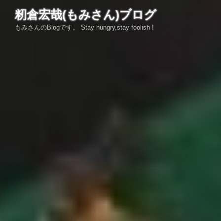
コ
籾倉宏哉(もみさん)ブログ
ン
もみさんのBlogです。 Stay hungry,stay foolish !
テ
ン
ツ
へ
ス
キ
ッ
プ