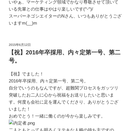
いやぁ、マーケティング領域でかなり尊敬させて頂いて
いる先輩との仕事はやはり楽しいです(^-^)/
スーパーネゴシエイターのNさん、いつもありがとうござ
いますm(__)m
投
2015年6月12日
稿
【祝】2016年卒採用、内々定第一号、第二
日:
号。
【祝】でました！
2016年卒採用、内々定第一号、第二号。
自分でいうのもなんですが、超難関プロセスをガッツリ
突破したお二人に心から祝福をお送りしたいと思いま
す。何度も会社に足を運んでくださり、ありがとうござ
いました！
おめでとう！一緒に働くのが今から楽しみです。
二人ともとっても明るくステキな人柄の持ち主ですの