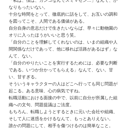
「私は、僕は、ガンコなんでスミマセン…」なんて、か
なりもったいない。
十分な時間をとって、徹底的に話をして、お互いの調和
を図ってこそ、人間である価値がある。
自分自身の意志だけで生きたいならば、早々に動物園の
オリに入ったほうがいいと思う笑。
「自分のことを理解してくれないのは、いまの組織や人
間関係なだけであって、他に移れば活路があるはず」な
んて、ない。
「自分のやりたいことを実行するためには、必要な判断
である。いつか分かってもらえる」なんて、ない。甘
い、甘すぎる。
そういうキャラクターの人はどこへ行っても同じ問題が
起こる。ある意味、心の病気ですね。
転職活動における面接の中で、以前に自分が所属した組
織への文句、問題提議はご法度。
もちろん、転職しようとするときに元いた会社や組織、
そして人に迷惑をかけるなんて、もっとありえない。
誰かの問題にして、相手を傷つけるのは簡単なこと。