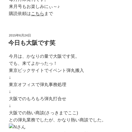
来月号もお楽しみにぃ～♪
購読依頼は
こちら
まで
投
2015年6月24日
稿
今日も大阪です笑
日:
今月は、かなりの量で大阪です笑。
でも、来てよかったっ！
東京ビックサイトでイベント弾丸搬入
↓
東京オフィスで弾丸事務処理
↓
大阪でのもろもろ弾丸打合せ
↓
大阪での熱い商談(さっきまでここ)
との弾丸業務でしたが、かなり熱い商談でした。