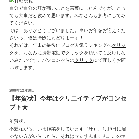
自分で自分の耳が痛いことを言葉にしたんですが、とっ
ても大事だと改めて思います。みなさんも参考にしてみ
てください。
では、ありがとうございました。良いお年をお迎えくだ
さいっ。僕は掃除にもどりまーす！
それでは、年末の最後にブログ人気ランキングへ
クリッ
ク
を。ちなみに携帯電話でクリックを頂いても反応しな
いみたいです。パソコンからの
クリック
にて宜しくお願
い致します。
投
2008年12月30日
稿
【年賀状】今年はクリエイティブがコンセ
日:
プト★
年賀状。
不躾ながら、いま作業をしています（汗）。1月5日に届
かない方がいらしたら、それはマジすんません。この場