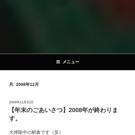
メニュー
月:
2008年12月
投
2008年12月31日
稿
【年末のごあいさつ】2008年が終わりま
日:
す。
大掃除中の籾倉です（笑）