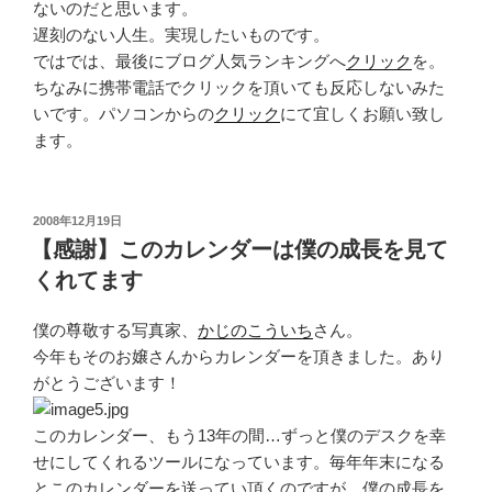
ないのだと思います。
遅刻のない人生。実現したいものです。
ではでは、最後にブログ人気ランキングへ
クリック
を。
ちなみに携帯電話でクリックを頂いても反応しないみた
いです。パソコンからの
クリック
にて宜しくお願い致し
ます。
投
2008年12月19日
稿
【感謝】このカレンダーは僕の成長を見て
日:
くれてます
僕の尊敬する写真家、
かじのこういち
さん。
今年もそのお嬢さんからカレンダーを頂きました。あり
がとうございます！
このカレンダー、もう13年の間…ずっと僕のデスクを幸
せにしてくれるツールになっています。毎年年末になる
とこのカレンダーを送ってい頂くのですが、僕の成長を