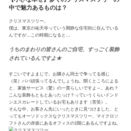
日:
中で魅力あるものは？
クリスマスツリー。
僕は、東京の祐天寺っていう閑静な住宅街に住んでいる
んですが…この時期になると…
うちのまわりの皆さんのご自宅、すっごく装飾
されているんですよ★
すごいですよまじで。お隣さん同士で争ってる感じ
（笑）パパ頑張ってるんでしょうね。聞くところによる
と、家族サービス（驚）の一貫らしいですよ～。あれ？
こんな装飾もともとあったっけ？っていうくらいドンド
ンエスカレートしているお宅もあります（苦笑）。
そんな中、お客さん先にいったときに見つけました、と
ってもオーソドックスなクリスマスツリー。マイクロソ
フトさんの赤坂にあるオフィスの1階にあるんですよね。