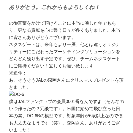
ありがとう。これからもよろしくね！
の御言葉をかけて頂けることに本当に涙した年でもあ
り、更なる貢献を心に誓う日々が多くありました。本当
に皆さんありがとうございます。
ネクスゲートは、来年もより一層、他とは違うオリジナ
リティーにこだわったマーケティングソリューションを
どんどん繰り出す予定です。ぜひ、チームネクスゲート
にご期待ください！宜しくお願い致します。
※追伸：
あ、そうそうJALの森岡さんにクリスマスプレゼントを頂
きました。
僕はJALファンクラブの会員0001番なんですよ（そんなの
いつ作ったの？冗談です）。米国に始めて飛び立った日
本の翼、DC-6Bの模型です。対象年齢が6歳以上なので僕
も大丈夫なようです（笑）。森岡さん、ありがとうござ
いました！