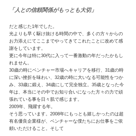
「人との信頼関係がもっとも大切」
だと感じた1年でした。
光よりも早く駆け抜ける時間の中で、多くの方々からの
お力添えにてここまでやってきてこれたことに改めて感
謝をしています。
更に今年は特に30代に入って一番激動の年だったかもし
れません。
30歳の時にベンチャー市場へキャリアを移行、31歳の時
に深い挫折を味わい、32歳の時に大いなる可能性をつか
み、33歳に鍛え、34歳にして完全独立。35歳となった今
年は、本当にその中でお知り合いになった方々の力で頑
張れている事を日々肌で感じます。
2009年、飛躍する年。
そう思っています。2008年にもっとも嬉しかったのは超
有名優良企業様が、ベンチャーな僕たちにお仕事をご依
頼いただけること。そして