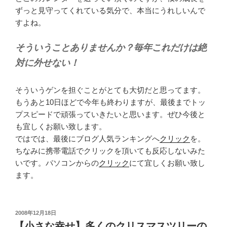
ずっと見守ってくれている気分で、本当にうれしいんで
すよね。
そういうことありませんか？毎年これだけは絶
対に外せない！
そういうゲンを担ぐことがとても大切だと思ってます。
もうあと10日ほどで今年も終わりますが、最後までトッ
プスピードで頑張っていきたいと思います。ぜひ今後と
も宜しくお願い致します。
ではでは、最後にブログ人気ランキングへ
クリック
を。
ちなみに携帯電話でクリックを頂いても反応しないみた
いです。パソコンからの
クリック
にて宜しくお願い致し
ます。
投
2008年12月18日
稿
【小さな幸せ】多くのクリスマスツリーの