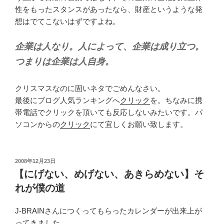
性をもったスタンスがあったなら、財産というような発
想はでてこないはずですよね。
企業は人なり。人によって、企業は成り立つ。
つまりは企業は人自身。
クリスマスなのに固いネタでごめんなさい。
最後にブログ人気ランキングへ
クリック
を。ちなみに携
帯電話でクリックを頂いても反応しないみたいです。パ
ソコンからの
クリック
にて宜しくお願い致します。
投
2008年12月23日
稿
【にげない、めげない、あきらめない】そ
日:
れが僕の道
J-BRAINさんにつくってもらったカレンダーが出来上が
ってきました。