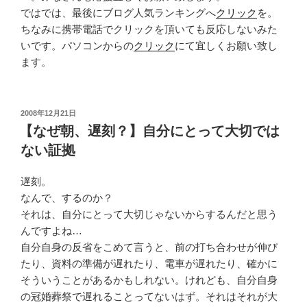
ではでは、最後にブログ人気ランキングへ
クリック
を。
ちなみに携帯電話でクリックを頂いても反応しないみた
いです。パソコンからの
クリック
にて宜しくお願い致し
ます。
投
2008年12月21日
稿
【なぜ朝、遅刻？】自分にとって大切では
日:
ない証拠
遅刻。
なんで、するのか？
それは、自分にとって大切じゃないからするんだと思う
んですよね…
自分自身の反省をこめて言うと、前の打ち合わせが伸び
たり、資料の準備が遅れたり、電車が遅れたり、確かに
そういうことがあるかもしれない。けれども、自分自身
の冠婚葬祭で遅れることってないはず。それはそれが大