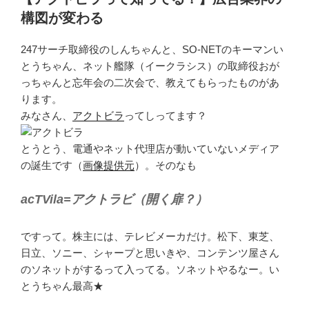
日:
構図が変わる
247サーチ取締役のしんちゃんと、SO-NETのキーマンい
とうちゃん、ネット艦隊（イークラシス）の取締役おが
っちゃんと忘年会の二次会で、教えてもらったものがあ
ります。
みなさん、
アクトビラ
ってしってます？
とうとう、電通やネット代理店が動いていないメディア
の誕生です（
画像提供元
）。そのなも
acTVila=アクトラビ（開く扉？）
ですって。株主には、テレビメーカだけ。松下、東芝、
日立、ソニー、シャープと思いきや、コンテンツ屋さん
のソネットがするって入ってる。ソネットやるなー。い
とうちゃん最高★