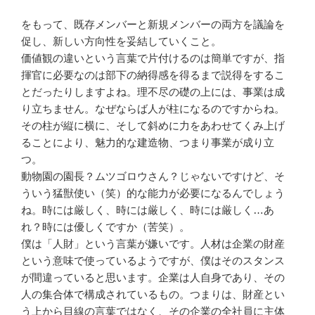
をもって、既存メンバーと新規メンバーの両方を議論を
促し、新しい方向性を妥結していくこと。
価値観の違いという言葉で片付けるのは簡単ですが、指
揮官に必要なのは部下の納得感を得るまで説得をするこ
とだったりしますよね。理不尽の礎の上には、事業は成
り立ちません。なぜならば人が柱になるのですからね。
その柱が縦に横に、そして斜めに力をあわせてくみ上げ
ることにより、魅力的な建造物、つまり事業が成り立
つ。
動物園の園長？ムツゴロウさん？じゃないですけど、そ
ういう猛獣使い（笑）的な能力が必要になるんでしょう
ね。時には厳しく、時には厳しく、時には厳しく…あ
れ？時には優しくですか（苦笑）。
僕は「人財」という言葉が嫌いです。人材は企業の財産
という意味で使っているようですが、僕はそのスタンス
が間違っていると思います。企業は人自身であり、その
人の集合体で構成されているもの。つまりは、財産とい
う上から目線の言葉ではなく、その企業の全社員に主体