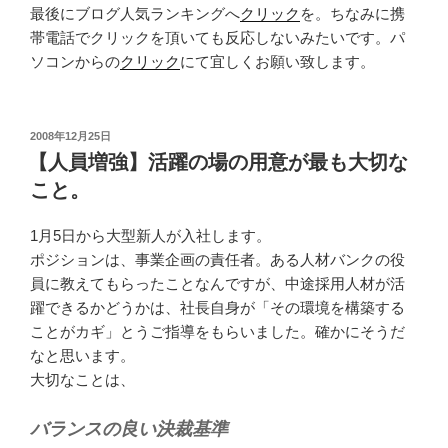
最後にブログ人気ランキングへ
クリック
を。ちなみに携
帯電話でクリックを頂いても反応しないみたいです。パ
ソコンからの
クリック
にて宜しくお願い致します。
投
2008年12月25日
稿
【人員増強】活躍の場の用意が最も大切な
日:
こと。
1月5日から大型新人が入社します。
ポジションは、事業企画の責任者。ある人材バンクの役
員に教えてもらったことなんですが、中途採用人材が活
躍できるかどうかは、社長自身が「その環境を構築する
ことがカギ」とうご指導をもらいました。確かにそうだ
なと思います。
大切なことは、
バランスの良い決裁基準