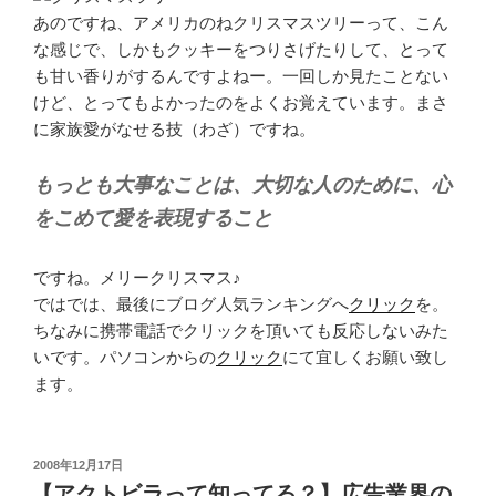
あのですね、アメリカのねクリスマスツリーって、こん
な感じで、しかもクッキーをつりさげたりして、とって
も甘い香りがするんですよねー。一回しか見たことない
けど、とってもよかったのをよくお覚えています。まさ
に家族愛がなせる技（わざ）ですね。
もっとも大事なことは、大切な人のために、心
をこめて愛を表現すること
ですね。メリークリスマス♪
ではでは、最後にブログ人気ランキングへ
クリック
を。
ちなみに携帯電話でクリックを頂いても反応しないみた
いです。パソコンからの
クリック
にて宜しくお願い致し
ます。
投
2008年12月17日
稿
【アクトビラって知ってる？】広告業界の