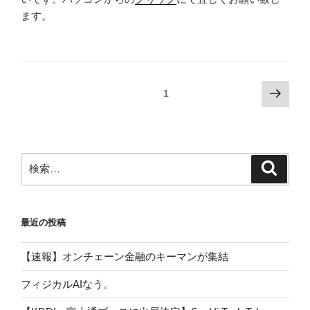
ます。
投
次
固定ページ
1
の
稿
ペ
の
ー
ペ
ジ
検
検
ー
索
索:
ジ
送
最近の投稿
り
【速報】オンチェーン金融のキーマンが集結
フィジカルAIなう。