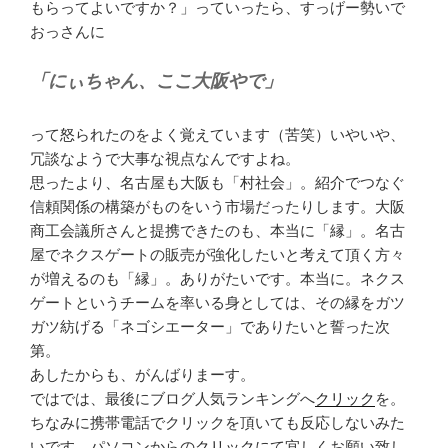
もらってよいですか？」っていったら、すっげー勢いで
おっさんに
「にぃちゃん、ここ大阪やで」
って怒られたのをよく覚えています（苦笑）いやいや、
冗談なようで大事な視点なんですよね。
思ったより、名古屋も大阪も「村社会」。紹介でつなぐ
信頼関係の構築がものをいう市場だったりします。大阪
商工会議所さんと提携できたのも、本当に「縁」。名古
屋でネクスゲートの販売が強化したいと考えて頂く方々
が増えるのも「縁」。ありがたいです。本当に。ネクス
ゲートというチームを率いる身としては、その縁をガツ
ガツ紡げる「ネゴシエーター」でありたいと誓った次
第。
あしたからも、がんばりまーす。
ではでは、最後にブログ人気ランキングへ
クリック
を。
ちなみに携帯電話でクリックを頂いても反応しないみた
いです。パソコンからの
クリック
にて宜しくお願い致し