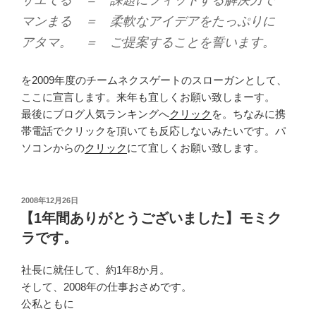
サエてる ＝ 課題にフィットする解決力で
マンまる ＝ 柔軟なアイデアをたっぷりに
アタマ。 ＝ ご提案することを誓います。
を2009年度のチームネクスゲートのスローガンとして、
ここに宣言します。来年も宜しくお願い致しまーす。
最後にブログ人気ランキングへ
クリック
を。ちなみに携
帯電話でクリックを頂いても反応しないみたいです。パ
ソコンからの
クリック
にて宜しくお願い致します。
投
2008年12月26日
稿
【1年間ありがとうございました】モミク
日:
ラです。
社長に就任して、約1年8か月。
そして、2008年の仕事おさめです。
公私ともに