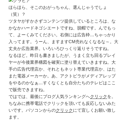
ほらほら、そこのおがっちゃん、選んじゃうでしょ
（笑）？
ツタヤがすかさずコンテンツ提供しているところは、な
かなかハードネゴシエートですね、脱帽です。んでもっ
て、よーくみてください。右側には広告枠…ちゃっかり
入ってます。うーん、ますますCM売れなくなるな～。大
丈夫か広告業界。いろいろひっくり返りそうですね。
なるほど。昨日も書きましたが、うまく立ち回るプレイ
ヤーが今後業界構図を確実に塗り替えていきますね。大
手の広告代理店か、それともネット専業代理店か、はた
また電器メーカーか。あ、アクトビラがメディアレップ
をやるのかなぁ…すくなくとも自分たちのテレビはここ
で販売できますね。
ではでは、最後にブログ人気ランキングへ
クリック
を。
ちなみに携帯電話でクリックを頂いても反応しないみた
いです。パソコンからの
クリック
にて宜しくお願い致し
ます。