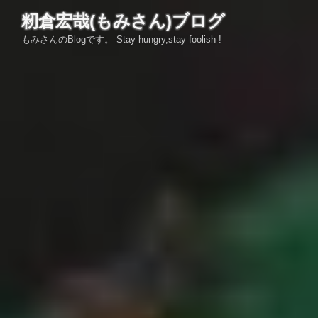
コ
籾倉宏哉(もみさん)ブログ
ン
もみさんのBlogです。 Stay hungry,stay foolish !
テ
ン
ツ
へ
ス
キ
ッ
プ