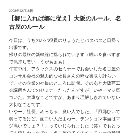
投
2008年12月16日
稿
【郷に入れば郷に従え】大阪のルール、名
日:
古屋のルール
今日は、うちのパパ役員のりょうたとバタバタと日帰り
出張です。
帰りの最終の新幹線に揺られています（眠い＆食べすぎ
で気持ち悪い…うがぁぁぁ）
午前中は、アタックスのセミナーでお会いした名古屋の
コンサル会社の魅力的な社員さんの粋な御取り計らい
で、その企業の社長のところに訪問。そのあと大阪商工
会議所さんでのセミナーだったんですが、いやーマジ気
づいた。大事なことですが、あまり理解しきれていない
大切なことです。
いやー、社長、めっちゃ、良い人でした。「風邪ひいて
弱ってるけど、面白い人だよねー。テンション本当はマ
ジ高いでしょ？！」っていじられました（笑）でもとっ
ても嬉しかったです。名古屋の多くのベンチャー企業団