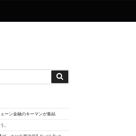
検
索
チェーン金融のキーマンが集結
なう。