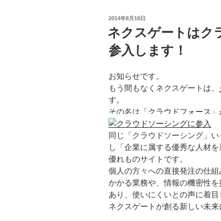
投
2014年8月18日
稿
ネクスゲートはク
日:
参入します！
お知らせです。
もう間もなくネクスゲートは、
す。
その名は「
クラウドフォース
」
同じ「クラウドソーシング」い
し「企業に属する優秀な人材を
優れものサイトです。
個人の方々への直接発注の仕組
かかる業務や、情報の機密性を
あり、使いにくいとの声に着目
ネクスゲートが創る新しい未来