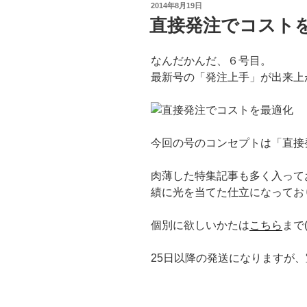
投
2014年8月19日
稿
直接発注でコスト
日:
なんだかんだ、６号目。
最新号の「発注上手」が出来上
今回の号のコンセプトは「直接発注
肉薄した特集記事も多く入って
績に光を当てた仕立になってお
個別に欲しいかたは
こちら
まで(
25日以降の発送になりますが