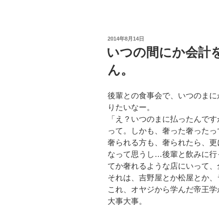
投
2014年8月14日
稿
いつの間にか会計
日:
ん。
後輩との食事会で、いつのまに
りたいなー。
「え？いつのまに払ったんです
って。しかも、奢った奢ったっ
奢られる方も、奢られたら、更
なって思うし…後輩と飲みに行
てか奢れるような店にいって、
それは、吉野屋とか松屋とか、
これ、オヤジから学んだ帝王学
大事大事。