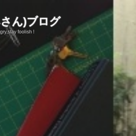
みさん)ブログ
tay foolish !