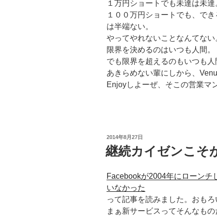
１万円ショートでも未達は未達
１００万円ショートでも、でき
は半端ない。
やってやれないことなんてない
限界を決めるのはいつも人間。
でも限界を超えるのもいつも人
あきらめない輩にしから、Venus
Enjoyしよーぜ、そこの営業マ
投
2014年8月27日
稿
継続カイゼンこそ
日:
Facebookが2004年にロ
いなかった
って記事を読みました。おもろ
まぁ新サービスってそんなもの