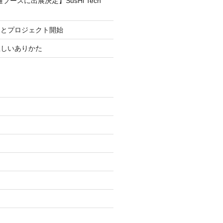
ブースに出展決定】SusHi Tech
まとプロジェクト開始
正しいありかた