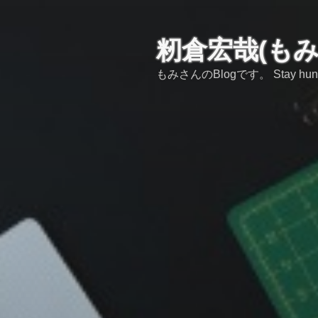
コ
ン
テ
籾倉宏哉(も
ン
もみさんのBlogです。 Stay hungry,s
ツ
へ
ス
キ
ッ
プ