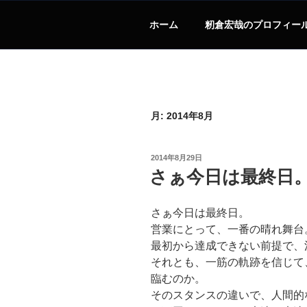
ホーム
籾倉宏哉のプロフィー
月:
2014年8月
投
2014年8月29日
稿
さぁ今日は最終日
日:
さぁ今日は最終日。
営業にとって、一番の晴れ舞台
最初から達成できない前提で、
それとも、一筋の軌跡を信じて
臨むのか。
そのスタンスの違いで、人間的