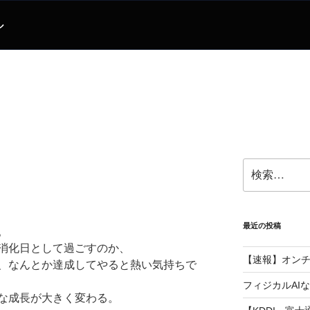
ル
検
。
索:
最近の投稿
。
消化日として過ごすのか、
【速報】オン
、なんとか達成してやると熱い気持ちで
フィジカルAI
な成長が大きく変わる。