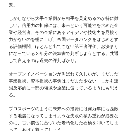
要。
しかしながら大手企業側から相手を見定めるのが特に難
しい。信用力の担保には、未来という可能性を含めた企
業や経営者、その企業にあるアイデアや技術力を見抜く
力がないのを棚に上げ、帝国データバンクをはじめとす
る評価機関、ほとんど出てこない第三者評価、お決まり
になっている３年分の決算書で判断しようとする。共通
して言えるのは過去の評判ばかり。
オープンイノベーションが叫ばれて久しいが、まだまだ
事業提携、資本提携の事例はまだまだ少ない。しかも連
鎖反応的に一部の領域や企業に偏っているようにも思え
る。
プロスポーツのように未来への投資には何万年にも匹敵
する地層になってしまうような失敗の積み重ねが必要な
のに、古い慣習に基づいた老朽化した石橋を叩いてしま
って、あげく割ってしまう。