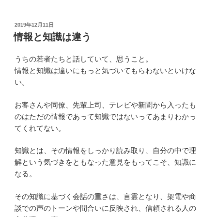
投
2019年12月11日
稿
情報と知識は違う
日:
うちの若者たちと話していて、思うこと。
情報と知識は違いにもっと気づいてもらわないといけな
い。
お客さんや同僚、先輩上司、テレビや新聞から入ったも
のはただの情報であって知識ではないってあまりわかっ
てくれてない。
知識とは、その情報をしっかり読み取り、自分の中で理
解という気づきをともなった意見をもってこそ、知識に
なる。
その知識に基づく会話の重さは、言霊となり、架電や商
談での声のトーンや間合いに反映され、信頼される人の