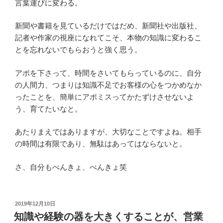
言葉運びに変わる。
新聞や書籍を見ているだけではだめ、新聞社や出版社、
記者や作家の視座になれてこそ、本物の知識に変わるこ
とを忘れないでもらおうと強く思う。
アポを下さって、時間をさいてもらっているのに、自分
の人間力、つまりは知識不足でお客様の心をつかめなか
ったことを、簡単にアポミスってかたずけさせないよ
う、育てたいなと。
あたりまえではありますが、大切なことですよね。相手
の時間は有限であり、無駄はあってはならないと。
さ、自分もべんきょ、べんきょ笑
投
2019年12月10日
稿
知識や経験の器を大きくすることが、営業
日: