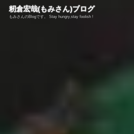
コ
籾倉宏哉(もみさん)ブログ
ン
もみさんのBlogです。 Stay hungry,stay foolish !
テ
ン
ツ
へ
ス
キ
ッ
プ