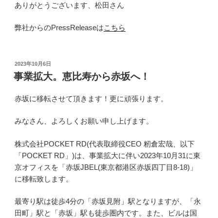
ありがとうございます、松田さん
弊社からのPressReleaseは
こちら
投
2023年10月6日
稿
事業拡大。恵比寿から赤坂へ！
日:
赤坂に移転させて頂きます！更に頑張ります。
みなさん、よろしくお願い申し上げます。
株式会社POCKET RD(代表取締役CEO 籾倉宏哉、以下
「POCKET RD」)は、事業拡大に伴い2023年10月31に東
京オフィスを「赤坂JBEL(東京都港区赤坂四丁目8-18)」
に移転致します。
最寄り駅は徒歩4分の「赤坂見附」駅となりますが、「永
田町」駅と「赤坂」駅も徒歩圏内です。また、ビルは国