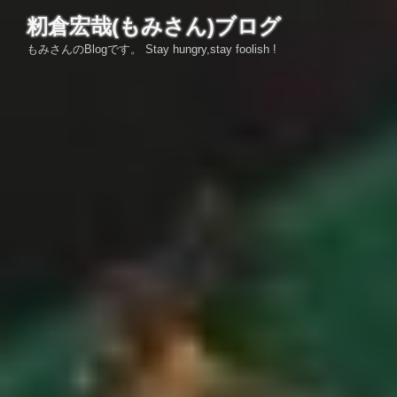
コ
籾倉宏哉(もみさん)ブログ
ン
もみさんのBlogです。 Stay hungry,stay foolish !
テ
ン
ツ
へ
ス
キ
ッ
プ