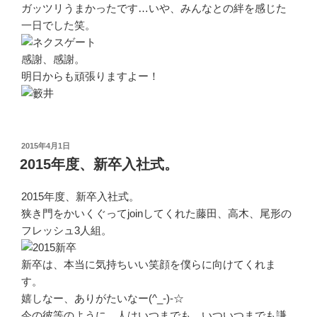
ガッツリうまかったです…いや、みんなとの絆を感じた
一日でした笑。
感謝、感謝。
明日からも頑張りますよー！
投
2015年4月1日
稿
2015年度、新卒入社式。
日:
2015年度、新卒入社式。
狭き門をかいくぐってjoinしてくれた藤田、高木、尾形の
フレッシュ3人組。
新卒は、本当に気持ちいい笑顔を僕らに向けてくれま
す。
嬉しなー、ありがたいなー(^_-)-☆
今の彼等のように、人はいつまでも、いついつまでも謙