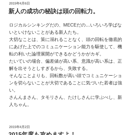
投
2015年4月6日
稿
新人の成功の秘訣は頭の回転力。
日:
ロジカルシンキングだの、MECEだの…いろいろ学ばな
いといけないことがある新人たち。
大切なことは、策に溺れることなく、頭の回転を徹底的
にあげた上でのコミュニケーション能力を駆使して、機
転の利いた論理展開ができるかどうかがカギ。
たいていの場合、偏差値が高い系、意識が高い系は、正
解を出そうとしすぎるから、失敗する。
そんなことよりも、回転数が高い頭でコミュニケーショ
ンを切らないことが大切であることに気づいた若者は強
い。
さんんまさん、タモリさん、たけしさんに学ぶべし、新
人ちゃん。
投
2015年4月2日
稿
2015年度も攻めますよ！