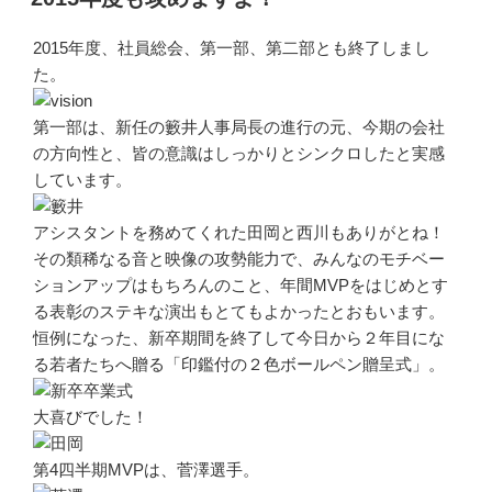
日:
2015年度、社員総会、第一部、第二部とも終了しまし
た。
第一部は、新任の籔井人事局長の進行の元、今期の会社
の方向性と、皆の意識はしっかりとシンクロしたと実感
しています。
アシスタントを務めてくれた田岡と西川もありがとね！
その類稀なる音と映像の攻勢能力で、みんなのモチベー
ションアップはもちろんのこと、年間MVPをはじめとす
る表彰のステキな演出もとてもよかったとおもいます。
恒例になった、新卒期間を終了して今日から２年目にな
る若者たちへ贈る「印鑑付の２色ボールペン贈呈式」。
大喜びでした！
第4四半期MVPは、菅澤選手。