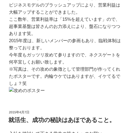
ビジネスモデルのブラッシュアップにより、営業利益は
大幅アップすることができました。
ここ数年、営業利益率は「15%を超えています」ので、
超事業基盤は皆さんのお力添えにより、盤石になりつつ
あります笑。
2015年度は、新しいメンバーの参画もあり、臨戦体制は
整っております。
今年度もガッツリ攻めて参りますので、ネクスゲートを
何卒宜しくお願い致します。
※写真は、その攻めの象徴として管理部門が作ってくれ
たポスターです。内輪ウケではありますが、イケてるで
しょ？笑
投
2015年4月7日
稿
就活生、成功の秘訣はあほであること。
日: