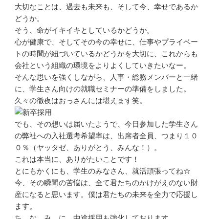
大切なことは、過去も未来も、そして今、幸せであるか
どうか。
そう、命がイキイキとしているかどうか。
心が健康で、そしてその今の幸せに、仕事やプライベー
トの時間が紐づいているかどうかを大切に、これからも
会社という組織の環境をよりよくしていきたいなー。
そんな思いを強くしながら、人事・総務メンバーと一緒
に、学生さん向けの就職セミナーの準備をしました。
久々の徹夜はおっさんには堪えます笑。
でも、その想いは届いたようで、今日参加した学生さん
の弊社への入社選考希望率は、出席者全員、つまり１０
０％（ヤッタゼ、ありがとう、みんな！）。
これは本当に、ありがたいことです！
とにもかくにも、学生のみなさん、就活頑張ってね☆
今、その瞬間の苦悩は、全て君たちのかけがえのない財
産になると思います。僕は君たちの未来を全力で応援し
ます。
ち、な、み、に、中途採用も強化しております。