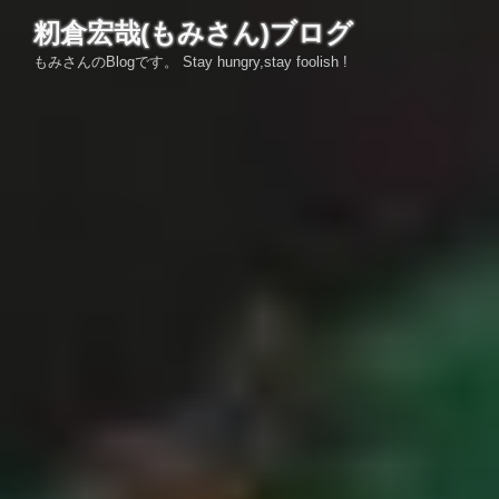
コ
籾倉宏哉(もみさん)ブログ
ン
もみさんのBlogです。 Stay hungry,stay foolish !
テ
ン
ツ
へ
ス
キ
ッ
プ