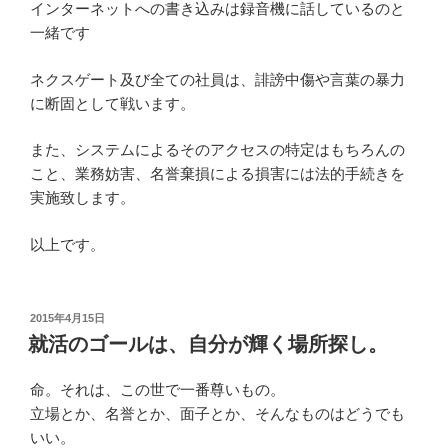
インターネットへの書き込みは録音機に話しているのと
一緒です
ネクスゲート及び全ての社員は、誹謗中傷や言葉の暴力
に断固として戦います。
また、システムによるそのアクセスの特定はもちろんの
こと、業務妨害、名誉棄損による損害には法的手続きを
実施致します。
以上です。
投
2015年4月15日
稿
就活のゴールは、自分が輝く場所探し。
日:
命。それは、この世で一番尊いもの。
立場とか、名誉とか、面子とか、そんなものはどうでも
いい。