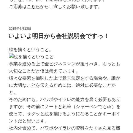
ご応募は
こちら
から、宜しくお願い致します。
投
2015年4月13日
稿
いよいよ明日から会社説明会ですっ！
日:
絵を描くということ。
事業を進める上で全ビジネスマンが担うべき、もっとも
大切なことだと僕は考えています。
様々な要素を加味した上で意志決定をする場合や、誰か
に大切なことを伝えるためには、絶対に必要なことか
と。
そのためにも、パワポやイラレの能力を磨く必要もあり
ますが、その前にノートと鉛筆（シャーペンでもok）を
使って、サクッと絵を描けるようになることがキーポイ
ントだと思います。
社内外含めて、パワポやイラレの資料をたくさん見る機