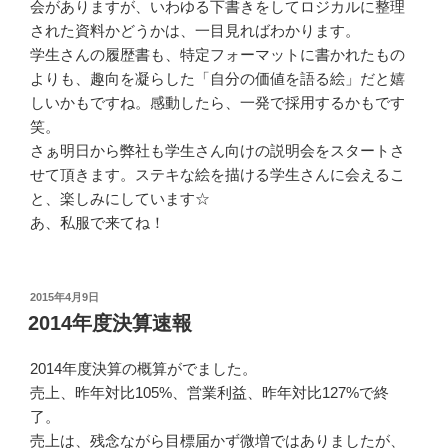
会がありますが、いわゆる下書きをしてロジカルに整理
された資料かどうかは、一目見ればわかります。
学生さんの履歴書も、特定フォーマットに書かれたもの
よりも、趣向を凝らした「自分の価値を語る絵」だと嬉
しいかもですね。感動したら、一発で採用するかもです
笑。
さぁ明日から弊社も学生さん向けの説明会をスタートさ
せて頂きます。ステキな絵を描ける学生さんに会えるこ
と、楽しみにしています☆
あ、私服で来てね！
投
2015年4月9日
稿
2014年度決算速報
日:
2014年度決算の概算がでました。
売上、昨年対比105%、営業利益、昨年対比127%で終
了。
売上は、残念ながら目標届かず微増ではありましたが、