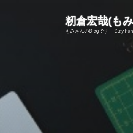
コ
ン
テ
籾倉宏哉(も
ン
もみさんのBlogです。 Stay hungry,s
ツ
へ
ス
キ
ッ
プ