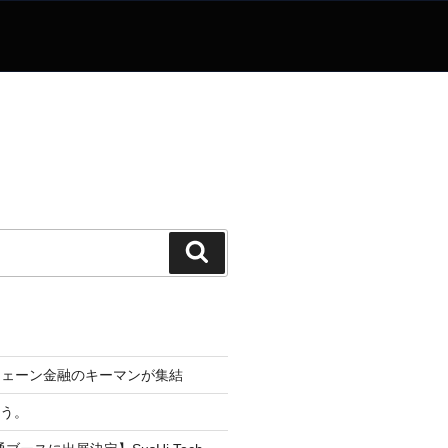
検
索
チェーン金融のキーマンが集結
なう。