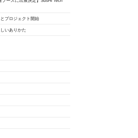
ブースに出展決定】SusHi Tech
まとプロジェクト開始
正しいありかた