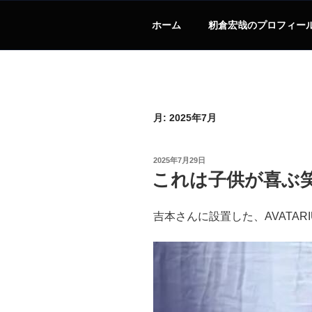
ホーム
籾倉宏哉のプロフィー
月:
2025年7月
投
2025年7月29日
稿
これは子供が喜ぶ
日:
吉本さんに設置した、AVATARIU