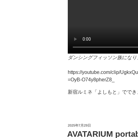
ダンシングフィッソン族になり
https://youtube.com/clip/Ugk
=OyB-O74y8pherZ8_
新宿ルミネ「よしもと」ででき
投
2025年7月29日
稿
AVATARIUM po
日: