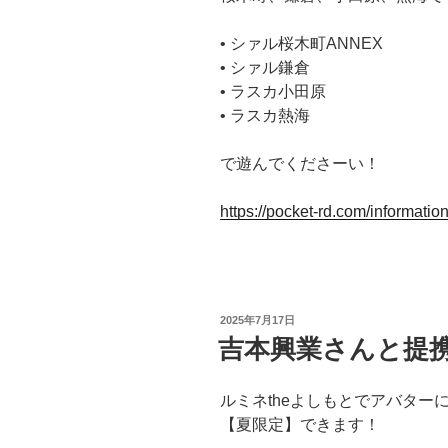
• シァル桜木町ANNEX
• シァル鎌倉
• ラスカ小田原
• ラスカ熱海
で遊んでくださーい！
https://pocket-rd.com/informati
投
2025年7月17日
稿
吉本興業さんと提
日:
ルミネtheよしもとでアバタ
【夏限定】できます！