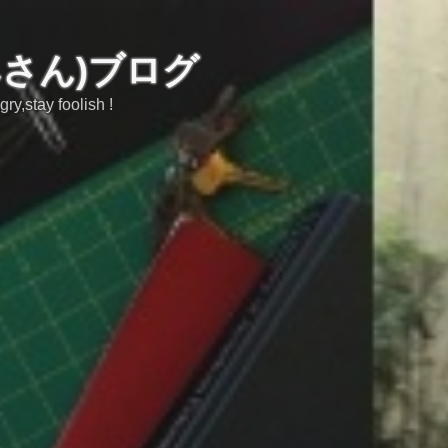
みさん)ブログ
tay foolish !