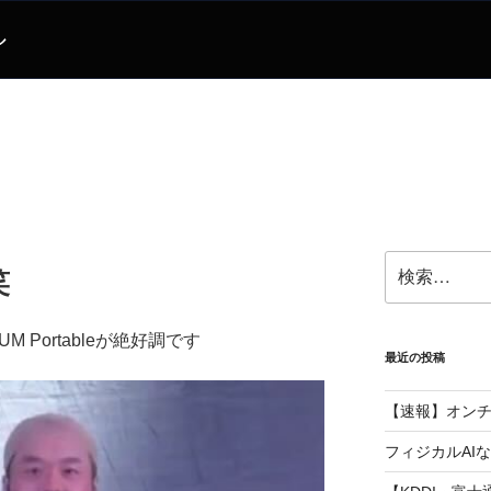
ル
検
笑
索:
M Portableが絶好調です
最近の投稿
【速報】オン
フィジカルAI