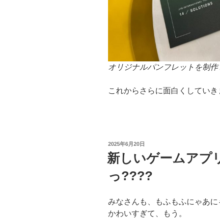
オリジナルパンフレットを制作
これからさらに面白くしていき
投
2025年6月20日
稿
新しいゲームアプ
日:
っ????
みなさんも、もふもふにゃあにゃ
かわいすぎて、もう。