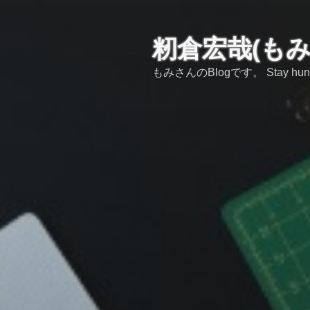
コ
ン
テ
籾倉宏哉(も
ン
もみさんのBlogです。 Stay hungry,s
ツ
へ
ス
キ
ッ
プ