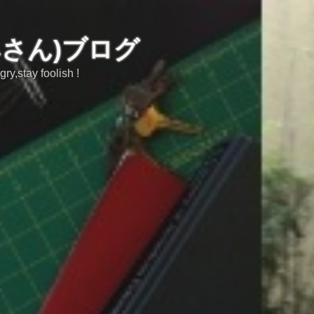
みさん)ブログ
tay foolish !