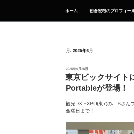
ホーム
籾倉宏哉のプロフィー
月:
2025年6月
投
2025年6月25日
稿
東京ビックサイトに再
日:
Portableが登場！
観光DX EXPO(東7)のJTB
金曜日まで！