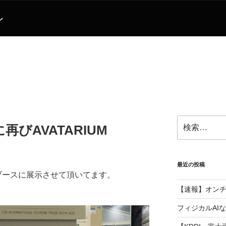
ル
検
びAVATARIUM
索:
最近の投稿
さんブースに展示させて頂いてます。
【速報】オン
フィジカルAI