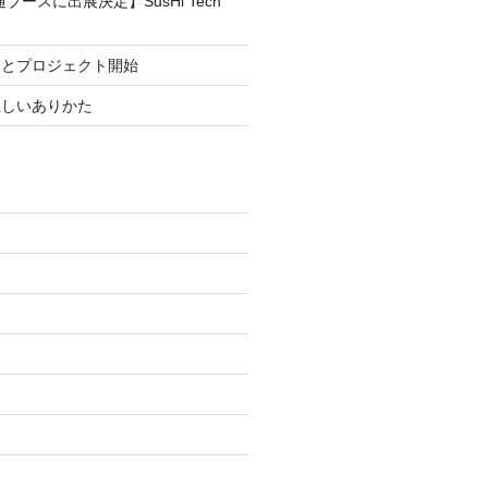
ブースに出展決定】SusHi Tech
まとプロジェクト開始
正しいありかた