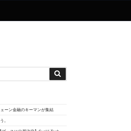
検
索
チェーン金融のキーマンが集結
なう。