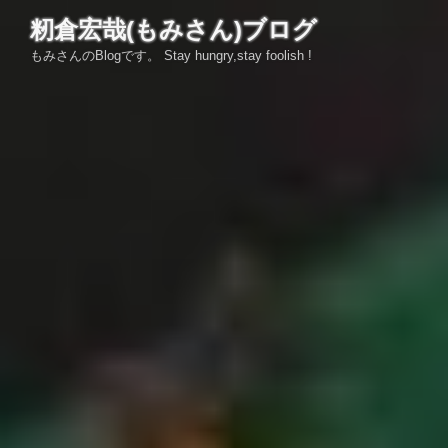
コ
籾倉宏哉(もみさん)ブログ
ン
もみさんのBlogです。 Stay hungry,stay foolish !
テ
ン
ツ
へ
ス
キ
ッ
プ