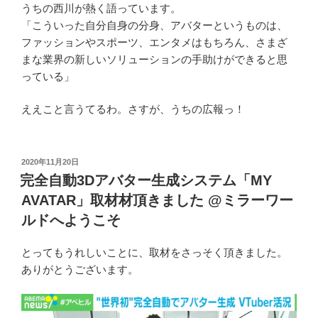
うちの西川が熱く語っています。
「こういった自分自身の分身、アバターというものは、
ファッションやスポーツ、エンタメはもちろん、さまざ
まな業界の新しいソリューションの手助けができると思
っている」
ええこと言うてるわ。さすが、うちの広報っ！
投
2020年11月20日
稿
完全自動3Dアバター生成システム「MY
日:
AVATAR」取材材頂きました @ミラーワー
ルドへようこそ
とってもうれしいことに、取材をさっそく頂きました。
ありがとうございます。