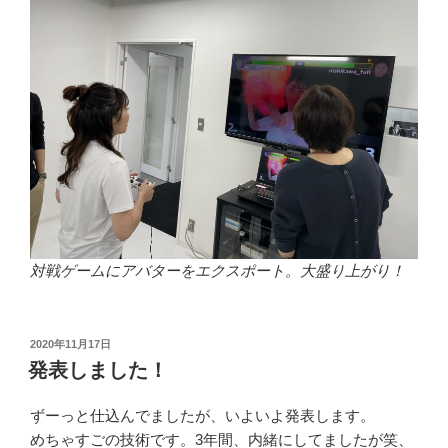
対戦ゲームにアバターをエクスポート。大盛り上がり！
投
2020年11月17日
稿
発表しました！
日:
ずーっと仕込んでましたが、いよいよ発表します。
めちゃすごの技術です。3年間、内緒にしてましたが笑、