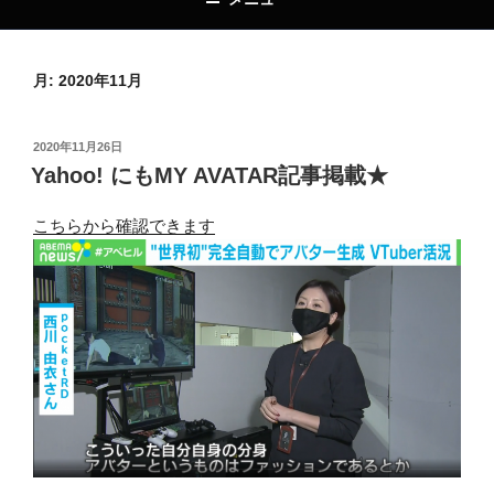
月:
2020年11月
投
2020年11月26日
稿
Yahoo! にもMY AVATAR記事掲載★
日:
こちらから確認できます