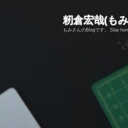
コ
ン
テ
籾倉宏哉(も
ン
もみさんのBlogです。 Stay hungry,s
ツ
へ
ス
キ
ッ
プ