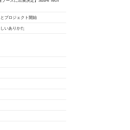
ブースに出展決定】SusHi Tech
まとプロジェクト開始
正しいありかた