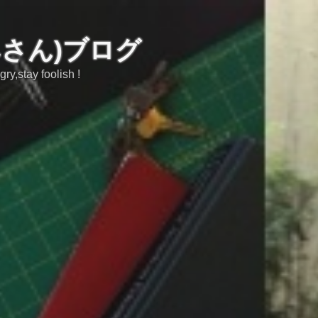
みさん)ブログ
tay foolish !