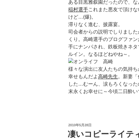
ある目黒雅叙園だったので、な
稲村選手
これまた悪友で頂けない
けど…(爆)。
滞りなく進む、披露宴。
司会者からの説明でしりました
くり。高崎選手のブログファンだ
手にナンパされ、鉄板焼きネタ
ルイン。なるほどねやね～。
様々な演出に友人たちの気持ち
幸せもんだよ
高崎先生
。新妻「
した…むーん、涙もろくなった
末永くお幸せに～今頃二日酔い
投
2010年5月28日
稿
凄いコピーライティ
日: