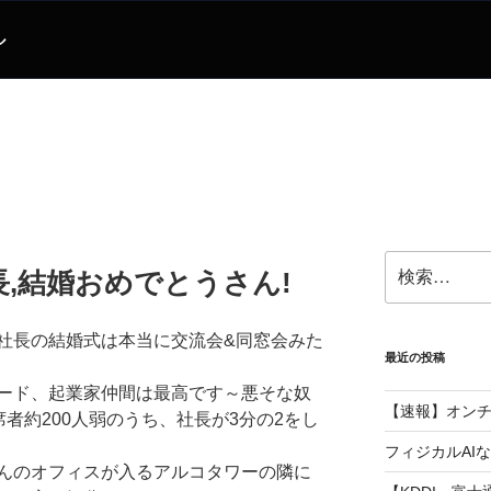
ル
検
,結婚おめでとうさん!
索:
社長の結婚式は本当に交流会&同窓会みた
最近の投稿
ード、起業家仲間は最高です～悪そな奴
【速報】オン
席者約200人弱のうち、社長が3分の2をし
フィジカルAI
んのオフィスが入るアルコタワーの隣に