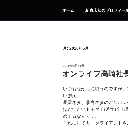
ホーム
籾倉宏哉のプロフィー
月:
2010年5月
投
2010年5月31日
稿
オンライフ高崎社長
日:
いつもながらに思うのですが、
い(笑)。
暴露ネタ、暴言ネタのオンパレ
はだいたいトモダチ(苦笑)全出
めてるなんて…。
それにしても、クライアントさ