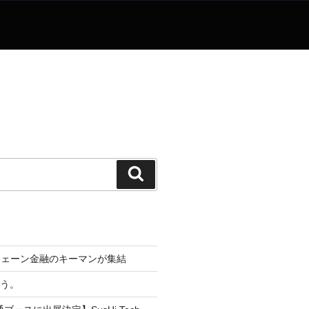
検
索
チェーン金融のキーマンが集結
なう。