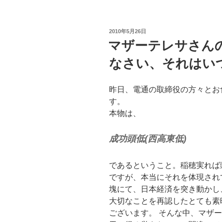
投
2010年5月26日
稿
マザーテレサさん
日:
なさい、それはい
昨日、電通の取締役の方々とお
す。
本物は、
成功頭低(西高東低)
であるということ。稲穂実れば
ですが、本当にそれを体現され
塊にて、日本経済を突き動かし
大切なことを再認したとても素
ございます。 そんな中、マザ