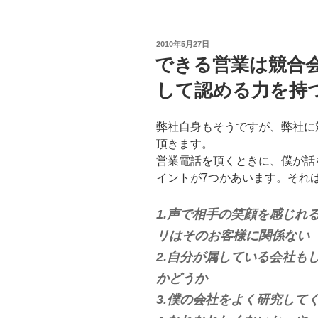
投
2010年5月27日
稿
できる営業は競合
日:
して認める力を持
弊社自身もそうですが、弊社に
頂きます。
営業電話を頂くときに、僕が話
イントが7つかあいます。それ
1.声で相手の笑顔を感じれ
リはそのお客様に関係ない
2.自分が属している会社も
かどうか
3.僕の会社をよく研究して