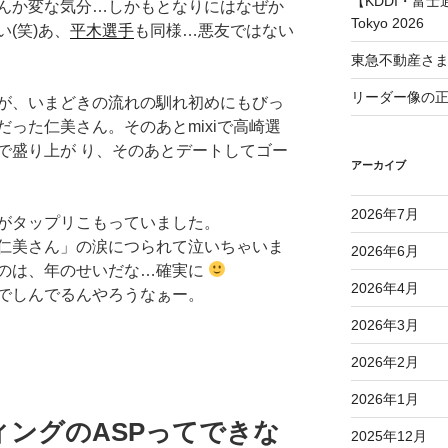
【KDDI・富士通
んか変な気分…しかもとなりにはなぜか
Tokyo 2026
(笑)あ、
平木選手
も同様…悪友ではない
東急不動産さ
リーダー像の
が、いまどきの流れの馴れ初めにもびっ
った仁美さん。そのあとmixiで高崎選
で盛り上が り、そのあとデートしてゴー
アーカイブ
2026年7月
がタップリこもっていました。
仁美さん」の涙につられて泣いちゃいま
2026年6月
のは、年のせいだな…確実に
2026年4月
でしんでるんやろうなぁー。
2026年3月
2026年2月
2026年1月
ングのASPってできな
2025年12月