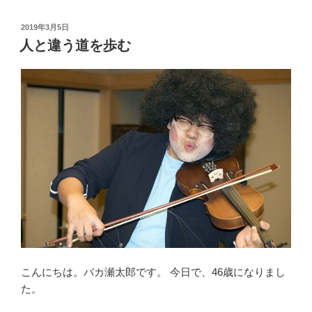
投
2019年3月5日
稿
人と違う道を歩む
日:
こんにちは。バカ瀬太郎です。 今日で、46歳になりまし
た。