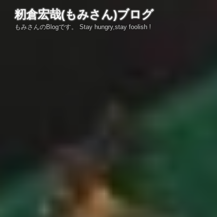
コ
籾倉宏哉(もみさん)ブログ
ン
もみさんのBlogです。 Stay hungry,stay foolish !
テ
ン
ツ
へ
ス
キ
ッ
プ