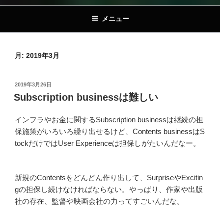
メニュー
月:
2019年3月
投
2019年3月26日
稿
Subscription businessは難しい
日:
インフラやお金に関するSubscription businessは継続の担
保施策がいろいろ繰り出せるけど、Contents businessはS
tockだけではUser Experienceは担保しがたいんだなー。
新規のContentsをどんどん作り出して、SurpriseやExcitin
gの担保し続けなければならない。やっぱり、作家や出版
社の存在、監督や映画会社の力ってすごいんだな。