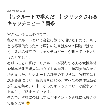
投
2007年8月29日
稿
【リクルートで学んだⅠ】クリックされる
日:
キャッチコピー７箇条
皆さん、今日は必見です。
私がリクルートという会社に教えて頂いたもので、もっ
とも感動的だったのは広告の効果は媒体の問題ではな
く、８割の確立で「キャッチコピー」が担っているとい
うことでした。
有難いことに私は、リクルートが発行するある女性媒体
や業界特化型求人誌のタイトル会議に１年程参加させて
頂きました。リクルートの雑誌の中づりは、数時間にも
及ぶ会議により、編集長をはじめ、すべての媒体担当者
が知恵を集め、出来上がったキャッチコピーが記事タイ
トルとして詰まっています。
そこで、皆様に今日は学んだポイントを皆様に伝授させ
て頂きます