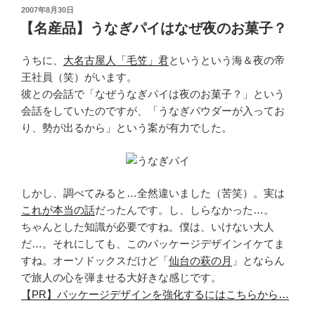
投
2007年8月30日
稿
【名産品】うなぎパイはなぜ夜のお菓子？
日:
うちに、
大名古屋人「毛笠」君
というという海＆夜の帝
王社員（笑）がいます。
彼との会話で「なぜうなぎパイは夜のお菓子？」という
会話をしていたのですが、「うなぎパウダーが入ってお
り、勢が出るから」という案が有力でした。
しかし、調べてみると…全然違いました（苦笑）。実は
これが本当の話
だったんです。し、しらなかった…。
ちゃんとした知識が必要ですね。僕は、いけない大人
だ…。それにしても、このパッケージデザインイケてま
すね。オーソドックスだけど「
仙台の萩の月
」とならん
で旅人の心を弾ませる大好きな感じです。
【PR】パッケージデザインを強化するにはこちらから…