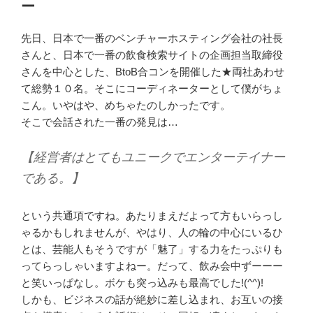
ー
先日、日本で一番のベンチャーホスティング会社の社長
さんと、日本で一番の飲食検索サイトの企画担当取締役
さんを中心とした、BtoB合コンを開催した★両社あわせ
て総勢１０名。そこにコーディネーターとして僕がちょ
こん。いやはや、めちゃたのしかったです。
そこで会話された一番の発見は…
【経営者はとてもユニークでエンターテイナー
である。】
という共通項ですね。あたりまえだよって方もいらっし
ゃるかもしれませんが、やはり、人の輪の中心にいるひ
とは、芸能人もそうですが「魅了」する力をたっぷりも
ってらっしゃいますよねー。だって、飲み会中ずーーー
と笑いっぱなし。ボケも突っ込みも最高でした!(^^)!
しかも、ビジネスの話が絶妙に差し込まれ、お互いの接