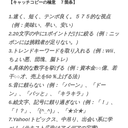
【キャッチコピーの極意 ７箇条】
1.速く、短く、テンポ良く。５７５的な視点
（例：美味い、早い、安い）
2.20文字の中に1ポイントだけに絞る（例：ニッ
ポンには挑戦者が足りない。）
3.トレンドキーワードを取り入れる（例：Wii、
ちょい悪、団塊、脳トレ）
4.具体的な数字を挙げる（例：資本金○○億、若
干○○才、売上を50％上げる法）
5.音に頼らない（例：「バーン」、「ドー
ン」、「パッと」、「キラキラ」）
6.絵文字、記号に頼り過ぎない（例：「！」、
「！？」、「(^_^)」、「★☆★」
7.Yahoo!トピックス、中吊り、出会い系に学
べ！（テキスト広告はアイデアの宝庫)