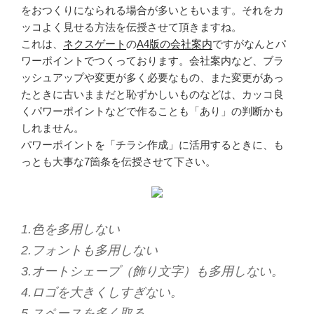
をおつくりになられる場合が多いともいます。それをカ
ッコよく見せる方法を伝授させて頂きますね。
これは、
ネクスゲート
の
A4版の会社案内
ですがなんとパ
ワーポイントでつくっております。会社案内など、ブラ
ッシュアップや変更が多く必要なもの、また変更があっ
たときに古いままだと恥ずかしいものなどは、カッコ良
くパワーポイントなどで作ることも「あり」の判断かも
しれません。
パワーポイントを「チラシ作成」に活用するときに、も
っとも大事な7箇条を伝授させて下さい。
1.色を多用しない
2.フォントも多用しない
3.オートシェープ（飾り文字）も多用しない。
4.ロゴを大きくしすぎない。
5.スペースを多く取る。