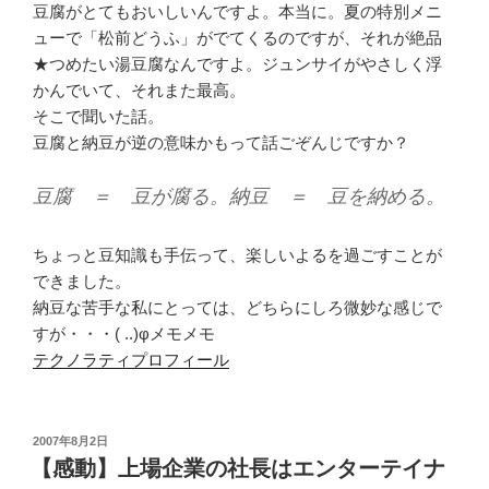
豆腐がとてもおいしいんですよ。本当に。夏の特別メニ
ューで「松前どうふ」がでてくるのですが、それが絶品
★つめたい湯豆腐なんですよ。ジュンサイがやさしく浮
かんでいて、それまた最高。
そこで聞いた話。
豆腐と納豆が逆の意味かもって話ごぞんじですか？
豆腐 ＝ 豆が腐る。納豆 ＝ 豆を納める。
ちょっと豆知識も手伝って、楽しいよるを過ごすことが
できました。
納豆な苦手な私にとっては、どちらにしろ微妙な感じで
すが・・・( ..)φメモメモ
テクノラティプロフィール
投
2007年8月2日
稿
【感動】上場企業の社長はエンターテイナ
日: