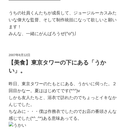
うちの社員くんたちが成長して、ジョージルーカスみた
いな偉大な監督、そして制作統括になって欲しいと願い
ます！
みんな、一緒にがんばろうぜ(^o^)丿
投
2007年8月12日
稿
【美食】東京タワーの下にある「うか
日:
い」。
昨日、東京タワーのたもとにある、うかいに伺った。２
回目かなー。夏ははじめてです(*^^)v
しかも友人たちと、浴衣で訪れたのでちょっとイキなか
んじでした。
ちなみに・・・僕は作務衣でしたのでお店の番頭さんな
感じでした(*^_^*)ある意味あってる。