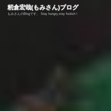
コ
籾倉宏哉(もみさん)ブログ
ン
もみさんのBlogです。 Stay hungry,stay foolish !
テ
ン
ツ
へ
ス
キ
ッ
プ