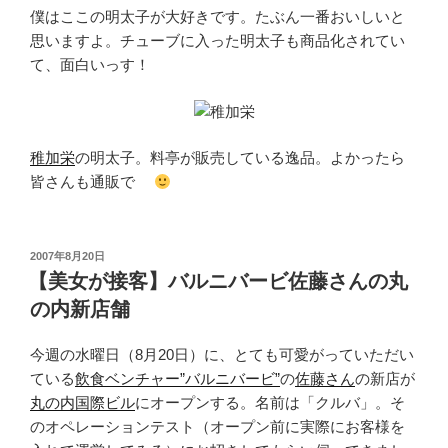
僕はここの明太子が大好きです。たぶん一番おいしいと
思いますよ。チューブに入った明太子も商品化されてい
て、面白いっす！
稚加栄
の明太子。料亭が販売している逸品。よかったら
皆さんも通販で
投
2007年8月20日
稿
【美女が接客】バルニバービ佐藤さんの丸
日:
の内新店舗
今週の水曜日（8月20日）に、とても可愛がっていただい
ている
飲食ベンチャー”バルニバービ”
の
佐藤さん
の新店が
丸の内国際ビル
にオープンする。名前は「クルバ」。そ
のオペレーションテスト（オープン前に実際にお客様を