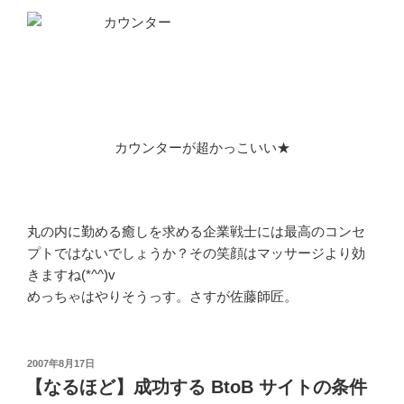
カウンターが超かっこいい★
丸の内に勤める癒しを求める企業戦士には最高のコンセ
プトではないでしょうか？その笑顔はマッサージより効
きますね(*^^)v
めっちゃはやりそうっす。さすが佐藤師匠。
投
2007年8月17日
稿
【なるほど】成功する BtoB サイトの条件
日: