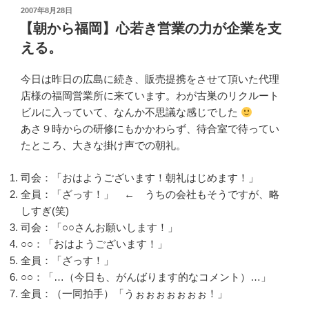
投
2007年8月28日
稿
【朝から福岡】心若き営業の力が企業を支
日:
える。
今日は昨日の広島に続き、販売提携をさせて頂いた代理
店様の福岡営業所に来ています。わが古巣のリクルート
ビルに入っていて、なんか不思議な感じでした
あさ９時からの研修にもかかわらず、待合室で待ってい
たところ、大きな掛け声での朝礼。
司会：「おはようございます！朝礼はじめます！」
全員：「ざっす！」 ← うちの会社もそうですが、略
しすぎ(笑)
司会：「○○さんお願いします！」
○○：「おはようございます！」
全員：「ざっす！」
○○：「…（今日も、がんばります的なコメント）…」
全員：（一同拍手）「うぉぉぉぉぉぉぉ！」