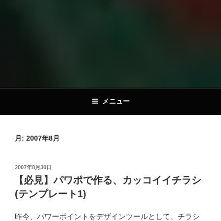
メニュー
月:
2007年8月
投
2007年8月30日
稿
【必見】パワポで作る、カッコイイチラシ
日:
(テンプレート1)
昨今、パワーポイントをデザインツールとして、チラシ