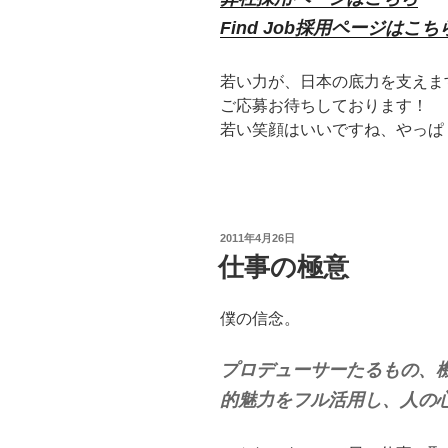
Find Job採用ページはこち
若い力が、日本の底力を支えま
ご応募お待ちしております！
若い笑顔はいいですね、やっぱ
投
2011年4月26日
稿
仕事の極意
日:
僕の信念。
プロデューサーたるもの、
的魅力をフル活用し、人の