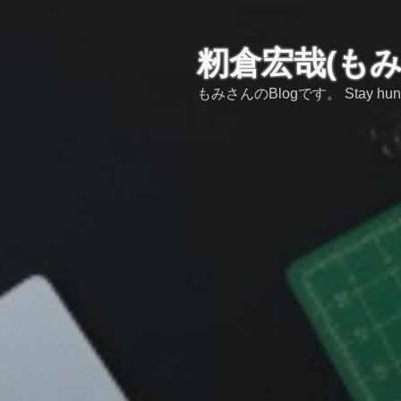
コ
ン
テ
籾倉宏哉(も
ン
もみさんのBlogです。 Stay hungry,s
ツ
へ
ス
キ
ッ
プ