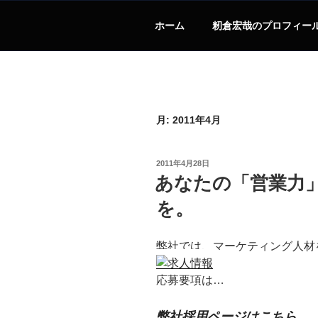
ホーム
籾倉宏哉のプロフィー
月:
2011年4月
投
2011年4月28日
稿
あなたの「営業力
日:
を。
弊社では、マーケティング人材
応募要項は…
弊社採用ページはこちら