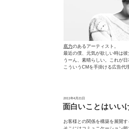
底力
のあるアーティスト。
最近の僕、元気が欲しい時は彼
うーん、素晴らしい。これが日
こういうCMを手掛ける広告代理
投
2011年4月21日
稿
面白いことはいい
日:
お客様との関係を構築を展開す
そこにはコミュニケーション能