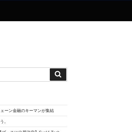
検
索
チェーン金融のキーマンが集結
なう。