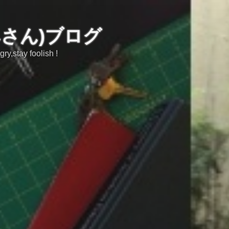
みさん)ブログ
tay foolish !