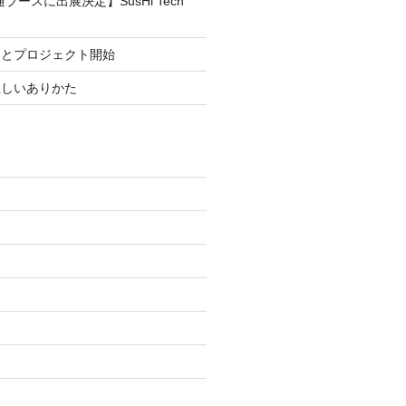
ブースに出展決定】SusHi Tech
まとプロジェクト開始
正しいありかた