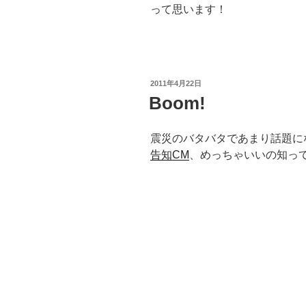
って思います！
投
2011年4月22日
稿
Boom!
日:
震災のバタバタであまり話題に
告知CM
、めっちゃいいの知っ