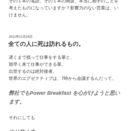
その１本の電話、その１本の商談、本当に相手のことを
考えたものになっていますか？影響力のない営業は、い
けません。
投
2011年11月24日
稿
全ての人に死は訪れるもの。
日:
遅くまで残って仕事をする輩と、
朝早く来て仕事ができる輩。
出世するのは絶対後者。
世界のエグゼクティブは、7時から会議するんだって。
弊社でもPower Breakfast を心がけようと思い
ます。
それにしても