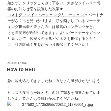
如かず、
クリック
してみて下さい。大きなタイムリー情
報のお知らせ窓を設置した次第★
コストダウン
,
イノベーション
,
クリエーション
,のパートナ
ーがさくっと見つかります。頭を悩ましているマーケテ
ィング担当者の皆さん方には最高のコンテンツかと。
さぁ年度末が近付いてきます。よいパートナーをガッツ
リ見つけて、広がりのあるビジネスを担保するととも
に、社内評価？笑をがっつり確保してください！
投
2011年11月16日
稿
How to BE!!
日:
急に冷え込んできましたね。みなさん風邪ひかないよう
に。
ヒルズの夜景も一段と冬に向けて輝きを加速させていま
したよ。皆さんも是非行かれてくださいね。