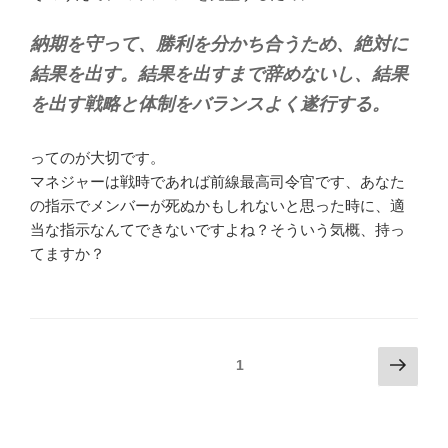
納期を守って、勝利を分かち合うため、絶対に
結果を出す。結果を出すまで辞めないし、結果
を出す戦略と体制をバランスよく遂行する。
ってのが大切です。
マネジャーは戦時であれば前線最高司令官です、あなた
の指示でメンバーが死ぬかもしれないと思った時に、適
当な指示なんてできないですよね？そういう気概、持っ
てますか？
投
次
固定ページ
1
の
稿
ペ
の
ー
ペ