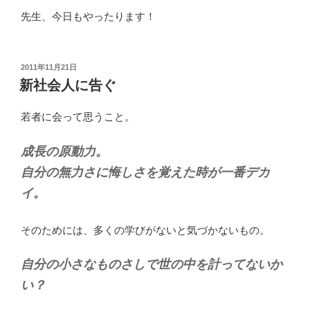
先生、今日もやったります！
投
2011年11月21日
稿
新社会人に告ぐ
日:
若者に会って思うこと。
成長の原動力。
自分の無力さに悔しさを覚えた時が一番デカ
イ。
そのためには、多くの学びがないと気づかないもの。
自分の小さなものさしで世の中を計ってないか
い？