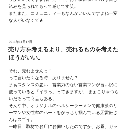
込みを見られてもって感じです笑。
またまた、コミュニティーもなんかいいんですよねー変
な人がいなくて★
投
2011年11月17日
稿
売り方を考えるより、売れるものを考えた
日:
ほうがいい。
それ、売れませんっ！
って言いたくなる時…ありません？
まぁスタンスの悪い、営業力のない営業マンが言い訳に
使っていると「イラっ」ってきますが、 まぁこりゃつら
いだろって商品もある。
そんな中、オリジナルのヘルシーラーメンで健康派のリ
ーマンや女性客のハートをがっちり掴んでいる
天雷軒
さ
んはスゴイ。
一昨日、取材でお店にお伺いしたのですが、お昼、ガッ