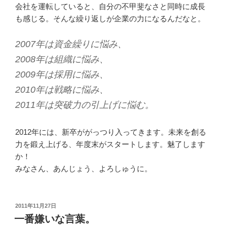
会社を運転していると、自分の不甲斐なさと同時に成長
も感じる。そんな繰り返しが企業の力になるんだなと。
2007年は資金繰りに悩み、
2008年は組織に悩み、
2009年は採用に悩み、
2010年は戦略に悩み、
2011年は突破力の引上げに悩む。
2012年には、新卒ががっつり入ってきます。未来を創る
力を鍛え上げる、年度末がスタートします。魅了します
か！
みなさん、あんじょう、よろしゅうに。
投
2011年11月27日
稿
一番嫌いな言葉。
日: