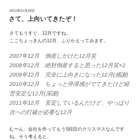
投
2011年11月29日
稿
さて、上向いてきたぞ！
日:
さてもうすぐ、12月ですね。
ここちょっきんの12月、ふりかえってみます。
2007年12月 倒産しかけた12月笑
2008年12月 絶対倒産すると思った12月笑×2
2009年12月 完全に上向きになった12月(感謝)
2010年12月 ちょっと停滞感がでてきたけど経
営安定な12月(深謝)
2011年12月 安定しているんだけど、やっぱり
次への打破が必要な12月
むーん、会社を作ってもう5回目のクリスマスなんです
ね、そう考えると。