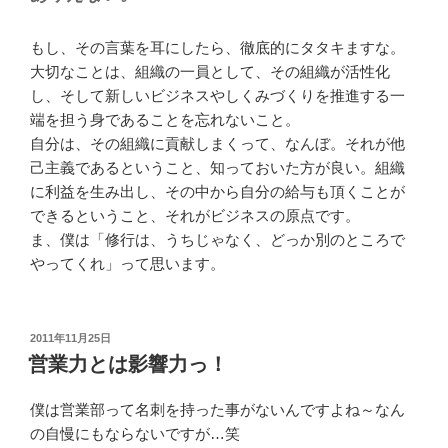
もし、その言葉を耳にしたら、徹底的にタタキますな。
大切なことは、組織の一員として、その組織が活性化
し、そして新しいビジネスやしくみづくりを推進する一
端を担う身であることを忘れないこと。
自分は、その組織に貢献しまくって、なんぼ。それが他
己主義であるということ、知っておいた方が良い。組織
に利益を生み出し、その中から自分の給与も頂くことが
できるということ、それがビジネスの原点です。
ま、僕は「修行は、うちじゃなく、どっか別のところで
やってくれ」って思います。
投
2011年11月25日
稿
営業力とは影響力っ！
日:
僕は営業部って名刺を持った事がないんですよね～なん
の自慢にもならないですが…笑