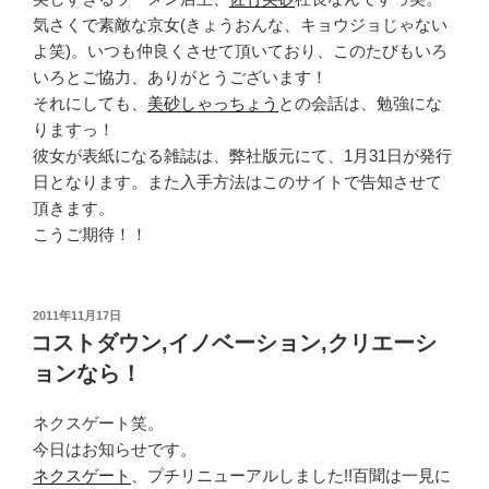
気さくで素敵な京女(きょうおんな、キョウジョじゃない
よ笑)。いつも仲良くさせて頂いており、このたびもいろ
いろとご協力、ありがとうございます！
それにしても、
美砂しゃっちょう
との会話は、勉強にな
りますっ！
彼女が表紙になる雑誌は、弊社版元にて、1月31日が発行
日となります。また入手方法はこのサイトで告知させて
頂きます。
こうご期待！！
投
2011年11月17日
稿
コストダウン,イノベーション,クリエーシ
日:
ョンなら！
ネクスゲート笑。
今日はお知らせです。
ネクスゲート
、プチリニューアルしました!!百聞は一見に