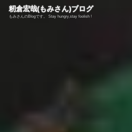
コ
籾倉宏哉(もみさん)ブログ
ン
もみさんのBlogです。 Stay hungry,stay foolish !
テ
ン
ツ
へ
ス
キ
ッ
プ