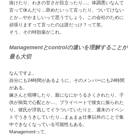
抜けたり、わきの甘さが目立ったり…。体調悪いなんて
言って休んだり…辞めたいって言ったり、ついてけない
とか…やかましいって思うでしょう。この会社のために
頑張りますって言ったのは誰だっけ？って笑。
そう、その特効薬がこれ。
Managementとcontrolの違いを理解することが
最も大切
なんですよ。
自分にも24時間があるように、そのメンバーにも24時間
がある。
嫁さんと喧嘩したり、親になにかうるさくされたり、子
供が病気で心配とか…、プライベートで彼女に振られた
り、彼氏が浮気してイラついていたりと、週末のイベン
トでうきうきしていたり…まぁまぁ仕事以外のことで集
中できなくなっている可能性もある。
Managementって、