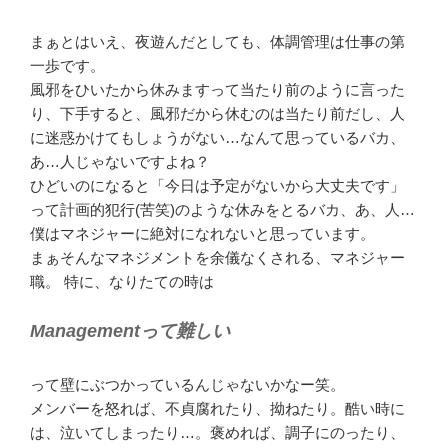
まぁとはいえ、夜遊んだとしても、体調管理は仕事の第
一歩です。
風邪をひいたから休みますって当たり前のように言った
り、下手すると、風邪だから休むのは当たり前だし、人
に迷惑かけてもしょうがない…なんて思っているバカ、
あ…人じゃないですよね？
ひどいのになると「今日は予定がないから大丈夫です」
って計画的犯行(苦笑)のような休みをとるバカ、あ、人…
僕はマネジャーに絶対になれないと思っています。
まぁそんなマネジメントを余儀なくされる、マネジャー
職。 特に、なりたての時は
Managementって難しい
って壁にぶつかっているんじゃないかなー笑。
メンバーを怒れば、不貞腐れたり、拗ねたり。酷い時に
は、泣いてしまったり…。褒めれば、調子にのったり、