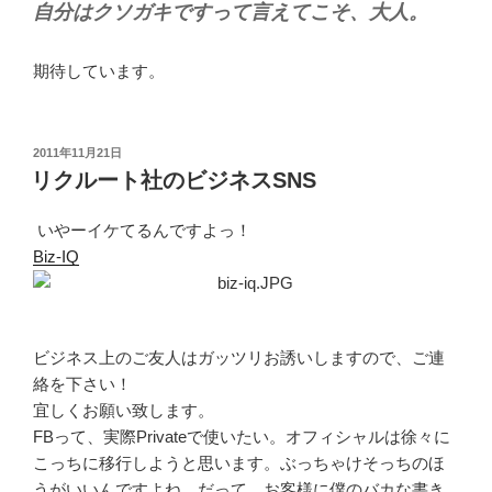
自分はクソガキですって言えてこそ、大人。
期待しています。
投
2011年11月21日
稿
リクルート社のビジネスSNS
日:
いやーイケてるんですよっ！
Biz-IQ
ビジネス上のご友人はガッツリお誘いしますので、ご連
絡を下さい！
宜しくお願い致します。
FBって、実際Privateで使いたい。オフィシャルは徐々に
こっちに移行しようと思います。ぶっちゃけそっちのほ
うがいいんですよね。だって、お客様に僕のバカな書き