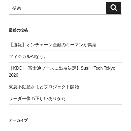
ジ
検
検
ー
索
索:
ジ
送
最近の投稿
り
【速報】オンチェーン金融のキーマンが集結
フィジカルAIなう。
【KDDI・富士通ブースに出展決定】SusHi Tech Tokyo
2026
東急不動産さまとプロジェクト開始
リーダー像の正しいありかた
アーカイブ