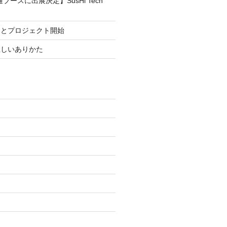
ブースに出展決定】SusHi Tech
まとプロジェクト開始
正しいありかた