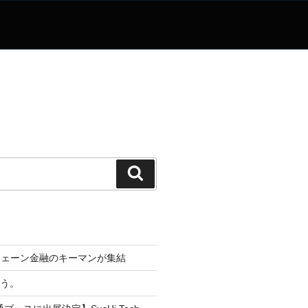
検
索
チェーン金融のキーマンが集結
なう。