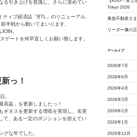
【KDDI・富士通
なる引き上げを意識し、さらに攻めてい
Tokyo 2026
エイティブ経済誌「BTL」のリニューアル、
東急不動産さ
.と前半戦から動いてまいります。
リーダー像の
OIN。
クスゲートを何卒宜しくお願い致します。
アーカイブ
2026年7月
2026年6月
更新っ！
2026年4月
終日。
2026年3月
最高益」を更新しましたっ！
2026年2月
もギネスを更新する増収を実現し、名実
として、ある一定のポジションを担えてい
2026年1月
ングな年でした。
2025年12月