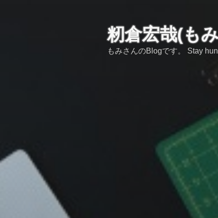
コ
ン
テ
籾倉宏哉(も
ン
もみさんのBlogです。 Stay hungry,s
ツ
へ
ス
キ
ッ
プ