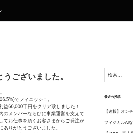
ル
検
がとうございました。
索:
た。
最近の投稿
106.5%)でフィニッシュ。
益60,000千円をクリア致しました！
【速報】オン
内のメンバーならびに事業運営を支えて
してお仕事を頂くお客さまからご発注が
フィジカルAI
にありがとうございました。