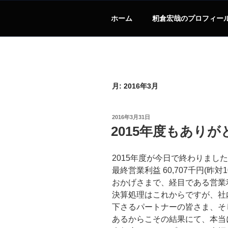
ホーム
籾倉宏哉のプロフィー
月:
2016年3月
投
2016年3月31日
稿
2015年度もあり
日:
2015年度が今日で終わりまし
最終営業利益 60,707千円(昨対
おかげさまで、経目である営業利
決算処理はこれからですが、社
下さるパートナーの皆さま、そ
あるからこその結果にて、本当