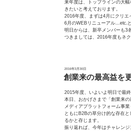
来年度は、トップラインの大幅
きたいと考えております。
2016年度、まずは4月にクリ
6月のWEBリニューアル…etc
明日からは、新卒メンバーも3名J
つきましては、2016年度もネ
投
2016年3月30日
稿
創業来の最高益を
日:
2015年度、いよいよ明日で最
本日、おかげさまで「創業来の
メディアプラットフォーム事業
ともにB2Bの草分け的な存在
るかと存じます。
振り返れば、今年はチャレンジ