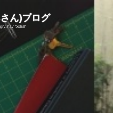
みさん)ブログ
tay foolish !