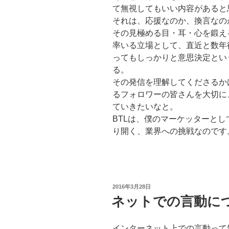
て無視してもいい内容があると
それは、応援なのか、換言なの
その見極める目・耳・心を鍛え
率いる立場として、直近と数年
ってもしっかりと意思決定とい
る。
その発信を理解してくださるか
るフォロワーの皆さんを大切に
ていきたいなと。
BTLは、僕のマーケッターとし
り開く、業界への挑戦なのです
投
2016年3月28日
稿
ネットでの言動に
日:
インターネット上での言動って