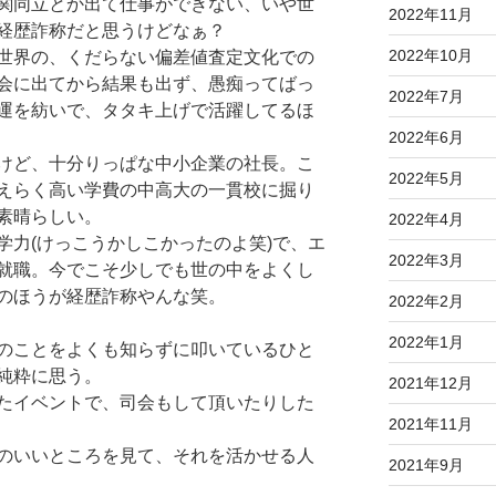
関同立とか出て仕事ができない、いや世
2022年11月
経歴詐称だと思うけどなぁ？
2022年10月
世界の、くだらない偏差値査定文化での
会に出てから結果も出ず、愚痴ってばっ
2022年7月
運を紡いで、タタキ上げで活躍してるほ
2022年6月
けど、十分りっぱな中小企業の社長。こ
2022年5月
えらく高い学費の中高大の一貫校に掘り
素晴らしい。
2022年4月
学力(けっこうかしこかったのよ笑)で、エ
2022年3月
就職。今でこそ少しでも世の中をよくし
のほうが経歴詐称やんな笑。
2022年2月
2022年1月
のことをよくも知らずに叩いているひと
純粋に思う。
2021年12月
たイベントで、司会もして頂いたりした
2021年11月
のいいところを見て、それを活かせる人
2021年9月