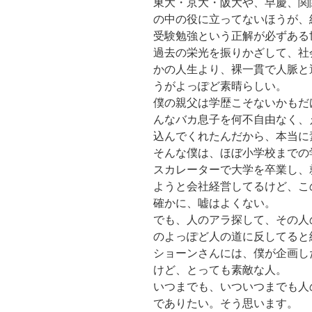
東大・京大・阪大や、早慶、関
の中の役に立ってないほうが、
受験勉強という正解が必ずある
過去の栄光を振りかざして、社
かの人生より、裸一貫で人脈と
うがよっぽど素晴らしい。
僕の親父は学歴こそないかもだ
んなバカ息子を何不自由なく、
込んでくれたんだから、本当に
そんな僕は、ほぼ小学校までの
スカレーターで大学を卒業し、
ようと会社経営してるけど、こ
確かに、嘘はよくない。
でも、人のアラ探して、その人
のよっぽど人の道に反してると
ショーンさんには、僕が企画し
けど、とっても素敵な人。
いつまでも、いついつまでも人
でありたい。そう思います。