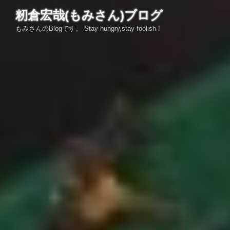
コ
籾倉宏哉(もみさん)ブログ
ン
もみさんのBlogです。 Stay hungry,stay foolish !
テ
ン
ツ
へ
ス
キ
ッ
プ