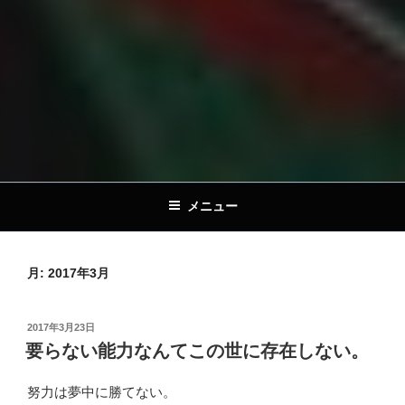
メニュー
月:
2017年3月
投
2017年3月23日
稿
要らない能力なんてこの世に存在しない。
日:
努力は夢中に勝てない。