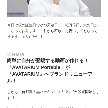
今日は僕の誕生日でかつ天赦日、一粒万倍日、寅の日が
重なっております。これから家族にお祝いしてもらって
きます。ありがたい！
投
2026年3月5日
稿
簡単に自分が登場する動画が作れる！
日:
「AVATARIUM Portable」が
『AVATARIUM』へブランドリニューア
ル！
しかも、首都高大黒パーキングエリアに2台設置開始しま
す ！