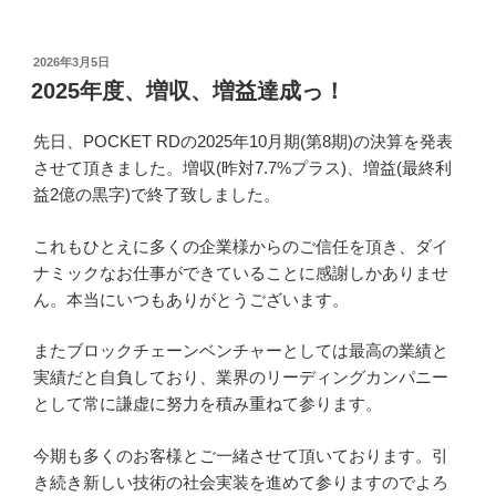
投
2026年3月5日
稿
2025年度、増収、増益達成っ！
日:
先日、POCKET RDの2025年10月期(第8期)の決算を発表
させて頂きました。増収(昨対7.7%プラス)、増益(最終利
益2億の黒字)で終了致しました。
これもひとえに多くの企業様からのご信任を頂き、ダイ
ナミックなお仕事ができていることに感謝しかありませ
ん。本当にいつもありがとうございます。
またブロックチェーンベンチャーとしては最高の業績と
実績だと自負しており、業界のリーディングカンパニー
として常に謙虚に努力を積み重ねて参ります。
今期も多くのお客様とご一緒させて頂いております。引
き続き新しい技術の社会実装を進めて参りますのでよろ