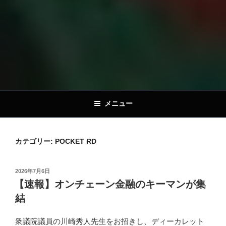
メニュー
カテゴリー:
POCKET RD
投
2026年7月6日
稿
【速報】オンチェーン金融のキーマンが集
日:
結
衆議院議員の川崎秀人先生をお招きし、ディーカレット