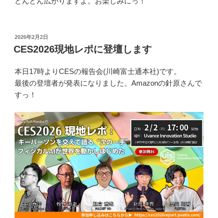
どんどん広がりますよ。お楽しみにっ！
投
2026年2月2日
稿
CES2026現地レポに登壇します
日:
本日17時よりCESの報告会(川崎富士通本社)です。
最後の登壇者が発表になりました。Amazonの針原さんで
すっ！