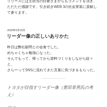
リリースには主担当の白倉さまからもコメントを頂き、
ただただ感謝です。引き続きWEB 3の社会実装に貢献し
て参ります。
投
2026年3月19日
稿
リーダー像の正しいありかた
日:
昨日は弊社顧問との会食でした。
めちゃくちゃ勉強になった。
そんでもって、帰ってから資料づくりをしながら紋々
と。
さらーってSNSに流れてきた言葉に気づきをもらった。
トヨタが目指すリーダー像（豊田章男氏の考
え）