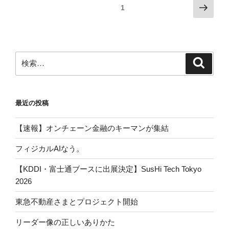
投
次
固定ページ
1
の
稿
ペ
の
ー
ペ
ジ
検
検
ー
索
索:
ジ
送
最近の投稿
り
【速報】オンチェーン金融のキーマンが集結
フィジカルAIなう。
【KDDI・富士通ブースに出展決定】SusHi Tech Tokyo
2026
東急不動産さまとプロジェクト開始
リーダー像の正しいありかた