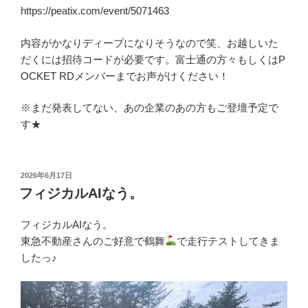
https://peatix.com/event/5071463
内容がかなりディープになりそうなので笑、お越しいた
だくには招待コードが必要です。富士通の方々もしくはP
OCKET RDメンバーまでお声がけください！
※まだ発表してない、あの企業のあの方もご登壇予定で
す★
投
2026年6月17日
稿
フィジカルAIなう。
日:
フィジカルAIなう。
東急不動産さんのご好意で鶴舞
で走行テストしてきま
したっ♪