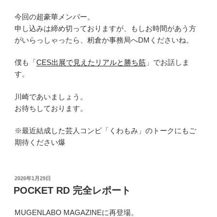
今回の超豪華メンバー。
申し込みは締め切っておりますが、もしお時間があう方
がいらっしゃったら、籾倉か事務局へDMくださいね。
僕も「
CES出展で見えたリアルと勝ち筋
」でお話しま
す。
川崎であいましょう。
お待ちしております。
※最近結成した芸人コンビ「くわもみ」のトークにもご
期待ください爆
投
2026年1月29日
稿
POCKET RD 完全レポート
日:
MUGENLABO MAGAZINEに再登場。