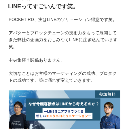
稿
LINEってすごいんです笑。
日:
POCKET RD、実はLINEのソリューション得意です笑。
アバターとブロックチェーンの技術力をもって展開して
きた弊社の企画力をおしみなくLINEに注ぎ込んでいます
笑。
中央集権？関係ありません。
大切なことはお客様のマーケティングの成功、プロダク
トの成功です。策に溺れず変えていきます。