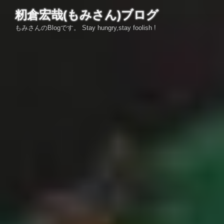
コ
籾倉宏哉(もみさん)ブログ
ン
もみさんのBlogです。 Stay hungry,stay foolish !
テ
ン
ツ
へ
ス
キ
ッ
プ