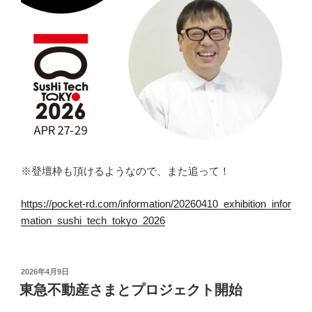
※登壇枠も頂けるようなので、また追って！
https://pocket-rd.com/information/20260410_exhibition_infor
mation_sushi_tech_tokyo_2026
投
2026年4月9日
稿
東急不動産さまとプロジェクト開始
日: