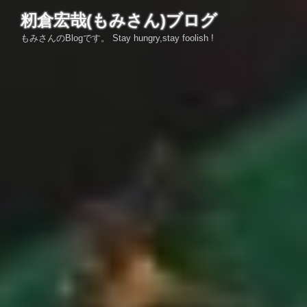
コ
籾倉宏哉(もみさん)ブログ
ン
もみさんのBlogです。 Stay hungry,stay foolish !
テ
ン
ツ
へ
ス
キ
ッ
プ