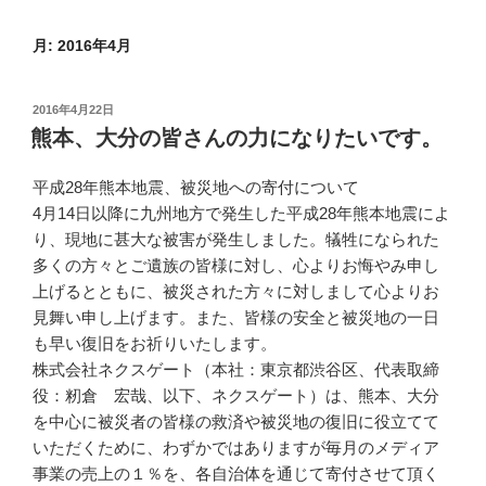
月:
2016年4月
投
2016年4月22日
稿
熊本、大分の皆さんの力になりたいです。
日:
平成28年熊本地震、被災地への寄付について
4月14日以降に九州地方で発生した平成28年熊本地震によ
り、現地に甚大な被害が発生しました。犠牲になられた
多くの方々とご遺族の皆様に対し、心よりお悔やみ申し
上げるとともに、被災された方々に対しまして心よりお
見舞い申し上げます。また、皆様の安全と被災地の一日
も早い復旧をお祈りいたします。
株式会社ネクスゲート（本社：東京都渋谷区、代表取締
役：籾倉 宏哉、以下、ネクスゲート）は、熊本、大分
を中心に被災者の皆様の救済や被災地の復旧に役立てて
いただくために、わずかではありますが毎月のメディア
事業の売上の１％を、各自治体を通じて寄付させて頂く