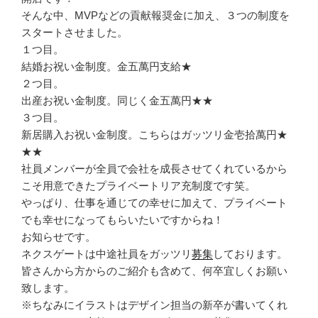
そんな中、MVPなどの貢献報奨金に加え、３つの制度を
スタートさせました。
１つ目。
結婚お祝い金制度。金五萬円支給★
２つ目。
出産お祝い金制度。同じく金五萬円★★
３つ目。
新居購入お祝い金制度。こちらはガッツリ金壱拾萬円★
★★
社員メンバーが全員で会社を成長させてくれているから
こそ用意できたプライベートリア充制度です笑。
やっぱり、仕事を通じての幸せに加えて、プライベート
でも幸せになってもらいたいですからね！
お知らせです。
ネクスゲートは中途社員をガッツリ
募集
しております。
皆さんから方からのご紹介も含めて、何卒宜しくお願い
致します。
※ちなみにイラストはデザイン担当の新卒が書いてくれ