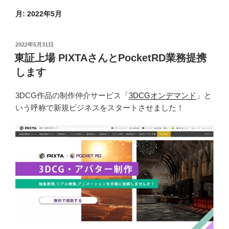
月:
2022年5月
投
2022年5月31日
稿
東証上場 PIXTAさんとPocketRD業務提携
日:
します
3DCG作品の制作仲介サービス「
3DCGオンデマンド
」と
いう呼称で新規ビジネスをスタートさせました！