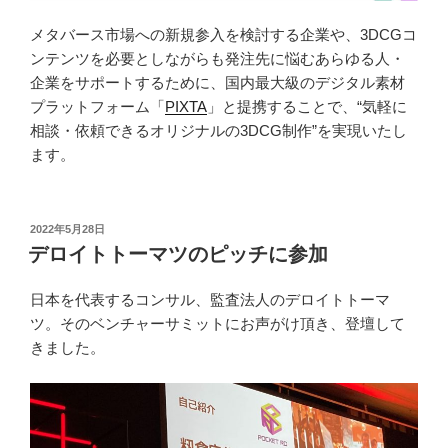
メタバース市場への新規参入を検討する企業や、3DCGコ
ンテンツを必要としながらも発注先に悩むあらゆる人・
企業をサポートするために、国内最大級のデジタル素材
プラットフォーム「
PIXTA
」と提携することで、“気軽に
相談・依頼できるオリジナルの3DCG制作”を実現いたし
ます。
投
2022年5月28日
稿
デロイトトーマツのピッチに参加
日:
日本を代表するコンサル、監査法人のデロイトトーマ
ツ。そのベンチャーサミットにお声がけ頂き、登壇して
きました。