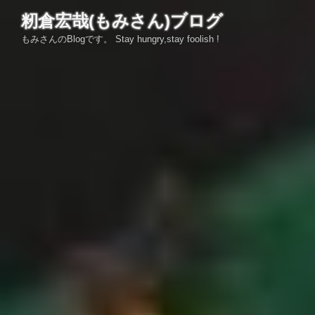
コ
籾倉宏哉(もみさん)ブログ
ン
もみさんのBlogです。 Stay hungry,stay foolish !
テ
ン
ツ
へ
ス
キ
ッ
プ