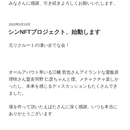
みなさんに感謝、引き続きよろしくお願いいたします。
投
2022年5月10日
稿
シンNFTプロジェクト、始動します
日:
元リクルートの凄い企てな会！
オールアバウト率いる江幡 哲也さんアイランドな粟飯原
理咲さん盟友羽野 仁彦ちゃんと僕。メチャクチャ楽しか
ったし、未来を感じるディスカッションもたくさんでき
ました。
場を作って頂いたえばたさんに深く感謝。いつも本当に
ありがとうございます