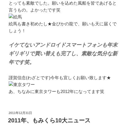
とっても素敵でした。願いを込めた風船を皆であげると
言うもの。よかったです笑
絵馬も書き初めたし★金ぴかの龍で、願いも天に届くで
しょう！
イケてないアンドロイドスマートフォンも年末
ギリギリで買い替えも完了し、素敵な気分な新
年です笑。
謹賀信念(わざとです)今年も宜しくお願い致します★
あ、ちなみに東京タワーも2012年になってます笑
投
2011年12月31日
稿
2011年、もみくら10大ニュース
日: