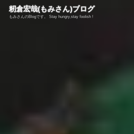
コ
籾倉宏哉(もみさん)ブログ
ン
もみさんのBlogです。 Stay hungry,stay foolish !
テ
ン
ツ
へ
ス
キ
ッ
プ