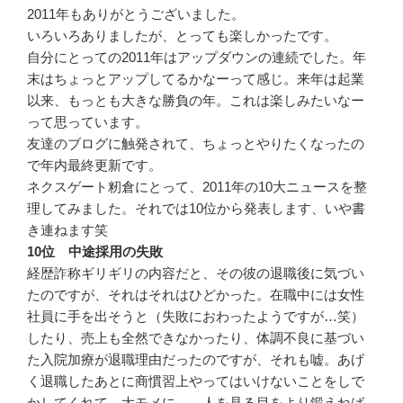
2011年もありがとうございました。
いろいろありましたが、とっても楽しかったです。
自分にとっての2011年はアップダウンの連続でした。年
末はちょっとアップしてるかなーって感じ。来年は起業
以来、もっとも大きな勝負の年。これは楽しみたいなー
って思っています。
友達のブログに触発されて、ちょっとやりたくなったの
で年内最終更新です。
ネクスゲート籾倉にとって、2011年の10大ニュースを整
理してみました。それでは10位から発表します、いや書
き連ねます笑
10位 中途採用の失敗
経歴詐称ギリギリの内容だと、その彼の退職後に気づい
たのですが、それはそれはひどかった。在職中には女性
社員に手を出そうと（失敗におわったようですが…笑）
したり、売上も全然できなかったり、体調不良に基づい
た入院加療が退職理由だったのですが、それも嘘。あげ
く退職したあとに商慣習上やってはいけないことをしで
かしてくれて、大モメに…。人を見る目をより鍛えねば