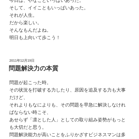
今日は、やなこといっぱいあった。
そして、イイこともいっぱいあった。
それが人生。
だから楽しい。
そんなもんだよね。
明日も上向いて歩こう！
投
2011年12月19日
稿
問題解決力の本質
日:
問題が起こった時。
その状況を打破する力したり、原因を追及する力も大事
だけど、
それよりもなによりも、その問題を早急に解決しなけれ
ばならない時こそ、
あせらず「凛とした人」としての取り組み姿勢がもっと
も大切だと思う。
問題解決能力が高いことをふりかざすビジネスマンは多