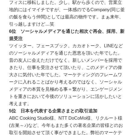
フィスに移転しました。少し、駅から歩くので、営業立
地的にはイマイチですが、一体感のでるCompany(同じ釜
の飯を食らう仲間)としては最高の物件です。まぁ来年、
引っ越しますけど…笑
6位 ソーシャルメディアを通じた相次ぐ再会、採用、新
規受注
ツイッター、フェースブック、カカオトーク、LINEなど
のソーシャルメディアを通じた恩恵を頂いた年でした。
昔の友人に会えただけでなく、新しいメンバーを採用で
きたり、仕事を受注させて頂いたり、このメディアの偉
大さに気付いた年でした。マーケティングのフレームワ
ークに入れることばかり考えるのではなく、ソーシャル
メディアの本質を見極める事＝繋がり、エンゲージメン
トを重きにおいて今後のソリューションに活かしたいと
考えます。
5位 日本を代表する企業さまとの取引追加
ABC Cooking Studio様、NTT DoCoMo様、リクルート様
(古巣～♪)など、今年もまた多くの著名企業の皆様とのお
取引を開始させて頂く事ができました。弊社のマーケテ