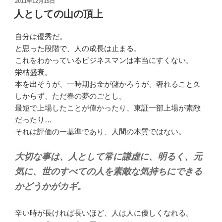
投
2011年12月15日
稿
人としての山の頂上
日:
自分は優秀だ。
と思った段階で、人の成長は止まる。
これをわかっているビジネスマンは本当にすくない。
栄枯盛衰。
本を出そうが、一時期お金が儲かろうが、奢れること久
しからず、ただ春の夢のごとし。
最短で上場したことが偉かったり、東証一部上場が素敵
だったり…
それは評価の一基準であり、人間の本質ではない。
大切な事は、人として常に謙虚に、明るく、元
気に、世のすべての人を素敵な気持ちにできる
かどうかがカギ。
辛い時が長ければ長いほど、人は人に優しくなれる。