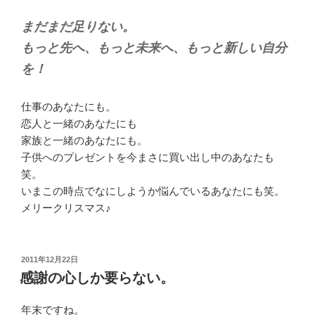
まだまだ足りない。
もっと先へ、もっと未来へ、もっと新しい自分
を！
仕事のあなたにも。
恋人と一緒のあなたにも
家族と一緒のあなたにも。
子供へのプレゼントを今まさに買い出し中のあなたも
笑。
いまこの時点でなにしようか悩んでいるあなたにも笑。
メリークリスマス♪
投
2011年12月22日
稿
感謝の心しか要らない。
日:
年末ですね。