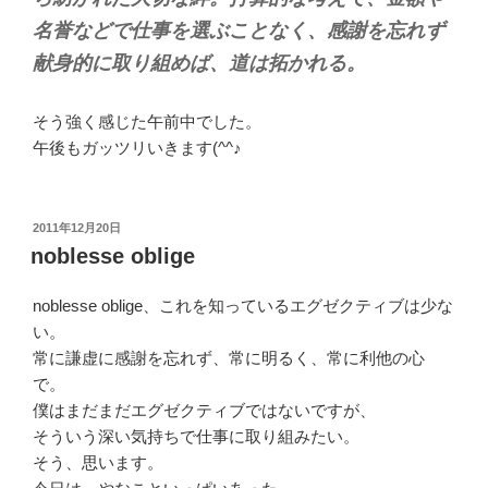
名誉などで仕事を選ぶことなく、感謝を忘れず
献身的に取り組めば、道は拓かれる。
そう強く感じた午前中でした。
午後もガッツリいきます(^^♪
投
2011年12月20日
稿
noblesse oblige
日:
noblesse oblige、これを知っているエグゼクティブは少な
い。
常に謙虚に感謝を忘れず、常に明るく、常に利他の心
で。
僕はまだまだエグゼクティブではないですが、
そういう深い気持ちで仕事に取り組みたい。
そう、思います。