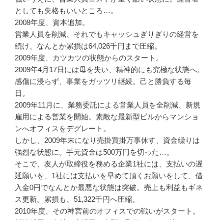
としても失格もいいところ…。
2008年度、資本追加。
営業人員を削減、それでもキャッシュぎりぎりの経営を
続け、なんとか累損は64,026千円まで圧縮。
2009年度、カツカツの状態からのスタート。
2009年4月17日には母を失い、精神的にも究極な状態へ。
感傷に浸らず、事業をガッツリ継続。己と勝負する毎
日。
2009年11月に、業務委託による営業人員を全削減、新規
雇用による営業を開始。素敵な最新型ビルからマンショ
ンへオフィスをデグレート。
しかし、2009年末になり売掛買掛万事休す、資金繰りは
強烈な状態に。手元資金は500万円を切った…。
そこで、友人が取締役を務める企業1社には、支払いの遅
延願いを、1社には支払いを早めて頂くお願いをして、借
入金0円でなんとか最悪な状態は突破。売上も利益もギネ
ス更新。累損も、51,322千円へ圧縮。
2010年度、その神宮前のオフィスでの戦いがスタート。