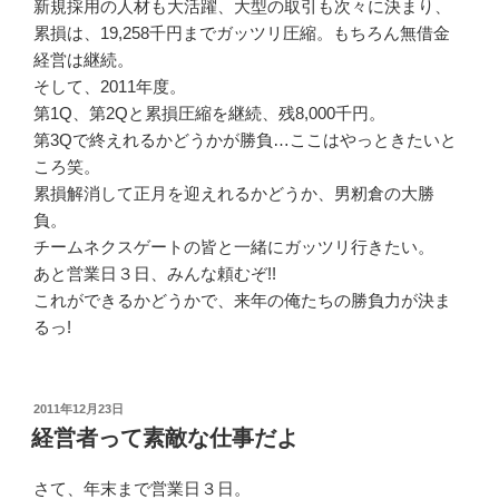
新規採用の人材も大活躍、大型の取引も次々に決まり、
累損は、19,258千円までガッツリ圧縮。もちろん無借金
経営は継続。
そして、2011年度。
第1Q、第2Qと累損圧縮を継続、残8,000千円。
第3Qで終えれるかどうかが勝負…ここはやっときたいと
ころ笑。
累損解消して正月を迎えれるかどうか、男籾倉の大勝
負。
チームネクスゲートの皆と一緒にガッツリ行きたい。
あと営業日３日、みんな頼むぞ!!
これができるかどうかで、来年の俺たちの勝負力が決ま
るっ!
投
2011年12月23日
稿
経営者って素敵な仕事だよ
日:
さて、年末まで営業日３日。