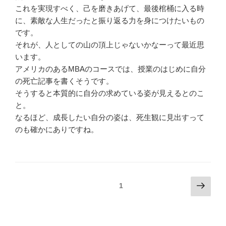
これを実現すべく、己を磨きあげて、最後棺桶に入る時
に、素敵な人生だったと振り返る力を身につけたいもの
です。
それが、人としての山の頂上じゃないかなーって最近思
います。
アメリカのあるMBAのコースでは、授業のはじめに自分
の死亡記事を書くそうです。
そうすると本質的に自分の求めている姿が見えるとのこ
と。
なるほど、成長したい自分の姿は、死生観に見出すって
のも確かにありですね。
投
次
固定ページ
1
の
稿
ペ
の
ー
ペ