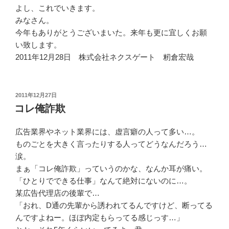
よし、これでいきます。
みなさん。
今年もありがとうございまいた。来年も更に宜しくお願
い致します。
2011年12月28日 株式会社ネクスゲート 籾倉宏哉
投
2011年12月27日
稿
コレ俺詐欺
日:
広告業界やネット業界には、虚言癖の人って多い…。
ものごとを大きく言ったりする人ってどうなんだろう…
涙。
まぁ「コレ俺詐欺」っていうのかな、なんか耳が痛い。
「ひとりでできる仕事」なんて絶対にないのに…。
某広告代理店の後輩で…
「おれ、D通の先輩から誘われてるんですけど、断ってる
んですよねー。ほぼ内定もらってる感じっす…」