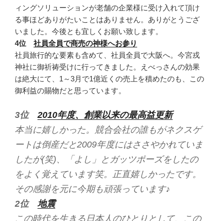
ィングソリューションが老舗の企業様に受け入れて頂け
る事ほどありがたいことはありません。ありがとうござ
いました。今後とも宜しくお願い致します。
4位
社員全員で商売の神様へお参り
社員旅行的な要素も含めて、社員全員で大阪へ。今宮戎
神社に御祈祷受けに行ってきました。えべっさんの効果
は絶大にて、1～3月で1億近くの売上を積めたのも、この
御利益の賜物だと思っています。
3位
2010年度、創業以来の最高益更新
本当に嬉しかった。競合会社の誰もがネクスゲ
ートは倒産だと2009年度にはささやかれていま
したが(笑)、「よし」とガッツポーズをしたの
をよく覚えています笑。正直嬉しかったです。
その感謝を元に今期も頑張っています♪
2位
地震
この時代を生きる日本人のひとりとして、この