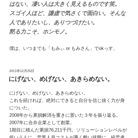
はない、凄い人は大きく見えるものです笑。
スゴイ人ほど、謙虚で気さくで面白い。そんな
人でありたいし、ありつづけたい。
黙る力こそ、ホンモノ。
僕は、いつまでも「もみぃ or もみさん」でokっす。
投
2011年12月25日
稿
にげない、めげない、あきらめない。
日:
にげない、めげない、あきらめない。
これを続ければ、絶対にできると自分を信じ抜く力が身
についた。
2008年から累損解消を重きに置いた３年を振り返る。
2007年に合弁企業として創業。
1期目に積んだ累損76,211千円。ソリューションレベルが
低いうえに、営業人員コストが重く酷い状態に。経営者