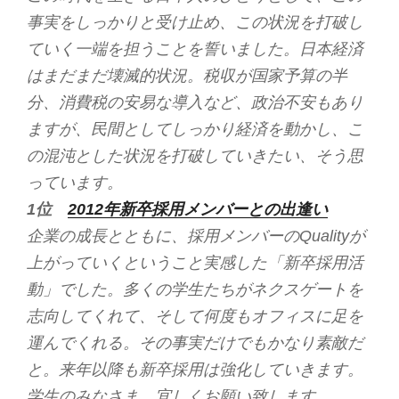
事実をしっかりと受け止め、この状況を打破し
ていく一端を担うことを誓いました。日本経済
はまだまだ壊滅的状況。税収が国家予算の半
分、消費税の安易な導入など、政治不安もあり
ますが、民間としてしっかり経済を動かし、こ
の混沌とした状況を打破していきたい、そう思
っています。
1位
2012年新卒採用メンバーとの出逢い
企業の成長とともに、採用メンバーのQualityが
上がっていくということ実感した「新卒採用活
動」でした。多くの学生たちがネクスゲートを
志向してくれて、そして何度もオフィスに足を
運んでくれる。その事実だけでもかなり素敵だ
と。来年以降も新卒採用は強化していきます。
学生のみなさま、宜しくお願い致します。