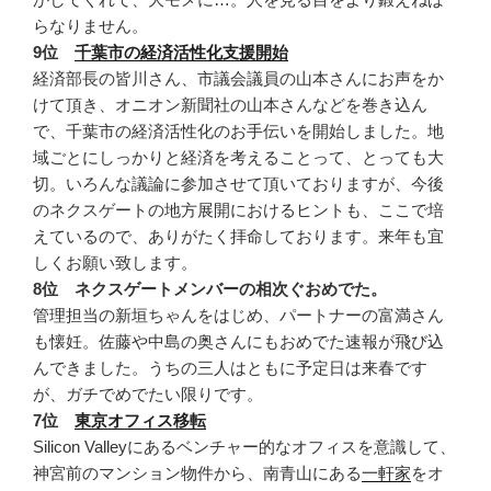
らなりません。
9位
千葉市の経済活性化支援開始
経済部長の皆川さん、市議会議員の山本さんにお声をか
けて頂き、オニオン新聞社の山本さんなどを巻き込ん
で、千葉市の経済活性化のお手伝いを開始しました。地
域ごとにしっかりと経済を考えることって、とっても大
切。いろんな議論に参加させて頂いておりますが、今後
のネクスゲートの地方展開におけるヒントも、ここで培
えているので、ありがたく拝命しております。来年も宜
しくお願い致します。
8位 ネクスゲートメンバーの相次ぐおめでた。
管理担当の新垣ちゃんをはじめ、パートナーの富満さん
も懐妊。佐藤や中島の奥さんにもおめでた速報が飛び込
んできました。うちの三人はともに予定日は来春です
が、ガチでめでたい限りです。
7位
東京オフィス移転
Silicon Valleyにあるベンチャー的なオフィスを意識して、
神宮前のマンション物件から、南青山にある
一軒家
をオ