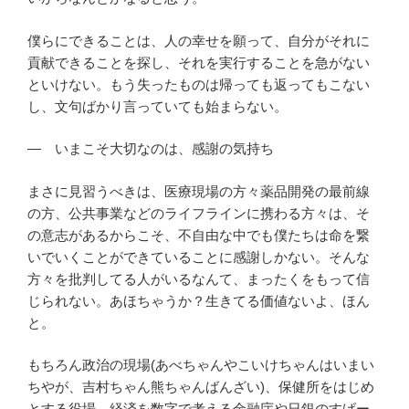
僕らにできることは、人の幸せを願って、自分がそれに
貢献できることを探し、それを実行することを急がない
といけない。もう失ったものは帰っても返ってもこない
し、文句ばかり言っていても始まらない。
― いまこそ大切なのは、感謝の気持ち
まさに見習うべきは、医療現場の方々薬品開発の最前線
の方、公共事業などのライフラインに携わる方々は、そ
の意志があるからこそ、不自由な中でも僕たちは命を繋
いでいくことができていることに感謝しかない。そんな
方々を批判してる人がいるなんて、まったくをもって信
じられない。あほちゃうか？生きてる価値ないよ、ほん
と。
もちろん政治の現場(あべちゃんやこいけちゃんはいまい
ちやが、吉村ちゃん熊ちゃんばんざい)、保健所をはじめ
とする役場、経済を数字で考える金融庁や日銀のすげー