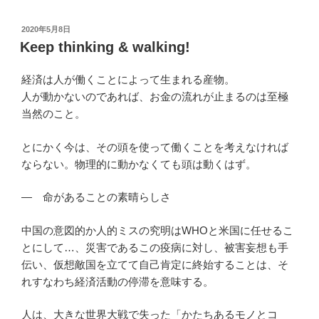
投
2020年5月8日
稿
Keep thinking & walking!
日:
経済は人が働くことによって生まれる産物。
人が動かないのであれば、お金の流れが止まるのは至極
当然のこと。
とにかく今は、その頭を使って働くことを考えなければ
ならない。物理的に動かなくても頭は動くはず。
― 命があることの素晴らしさ
中国の意図的か人的ミスの究明はWHOと米国に任せるこ
とにして…、災害であるこの疫病に対し、被害妄想も手
伝い、仮想敵国を立てて自己肯定に終始することは、そ
れすなわち経済活動の停滞を意味する。
人は、大きな世界大戦で失った「かたちあるモノとコ