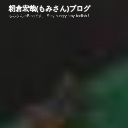
コ
籾倉宏哉(もみさん)ブログ
ン
もみさんのBlogです。 Stay hungry,stay foolish !
テ
ン
ツ
へ
ス
キ
ッ
プ