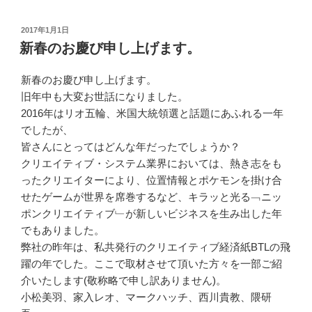
投
2017年1月1日
稿
新春のお慶び申し上げます。
日:
新春のお慶び申し上げます。
旧年中も大変お世話になりました。
2016年はリオ五輪、米国大統領選と話題にあふれる一年
でしたが、
皆さんにとってはどんな年だったでしょうか？
クリエイティブ・システム業界においては、熱き志をも
ったクリエイターにより、位置情報とポケモンを掛け合
せたゲームが世界を席巻するなど、キラッと光る﹁ニッ
ポンクリエイティブ﹂が新しいビジネスを生み出した年
でもありました。
弊社の昨年は、私共発行のクリエイティブ経済紙BTLの飛
躍の年でした。ここで取材させて頂いた方々を一部ご紹
介いたします(敬称略で申し訳ありません)。
小松美羽、家入レオ、マークハッチ、西川貴教、隈研