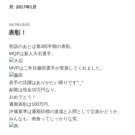
月:
2017年1月
投
2017年1月5日
稿
表彰！
日:
初詣のあとは第3四半期の表彰。
MQPは新人大石選手。
MVPは二年目藤田選手が受賞してくれました。
若手の活躍はありがたい限りです^_^
副賞は現金10万円なり。
おめでとう！
通期表彰は100万円。
評価基準は通期目標の達成と人間として立派かどうか。
みんなも、肉食ってしっかりな笑。