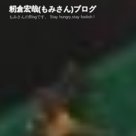
コ
籾倉宏哉(もみさん)ブログ
ン
もみさんのBlogです。 Stay hungry,stay foolish !
テ
ン
ツ
へ
ス
キ
ッ
プ