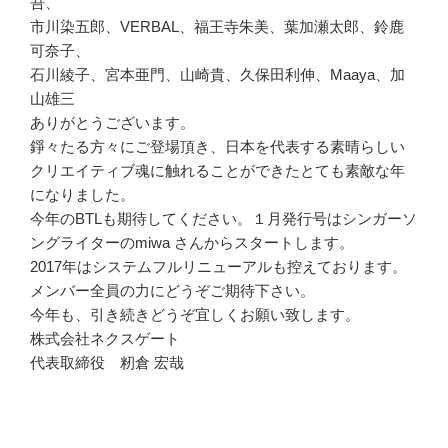
吾、
市川染五郎、VERBAL、福王寺朱美、葉加瀬太郎、鈴鹿
可奈子、
石川綾子、宮本亜門、山崎貴、久保田利伸、Maaya、加
山雄三
ありがとうございます。
錚々たる方々にご登場頂き、日本を代表する素晴らしい
クリエイティブ魂に触れることができたとても素敵な年
になりました。
今年のBTLも期待してください。１月発行号はシンガーソ
ングライターのmiwa さんからスタートします。
2017年はシステムフルリニューアルも控えております。
メンバー全員の力にどうぞご期待下さい。
今年も、引き続きどうぞ宜しくお願い致します。
株式会社ネクスゲート
代表取締役 籾倉 宏哉