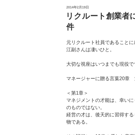
投
2014年2月19日
稿
リクルート創業者
日:
件
元リクルート社員であることに
江副さんは凄いひと。
大切な視座はいつまでも現役で
マネージャーに贈る言葉20章
＜第1章＞
マネジメントの才能は、幸いに
のものではない。
経営の才は、後天的に習得する
物である。