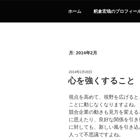
ホーム
籾倉宏哉のプロフィー
月:
2014年2月
投
2014年2月28日
稿
心を強くすること
日:
視点を高めて、視野を広げると
ことに動じなくなりますよね。
競合企業の動きも見方を変える
に思えたり、良好な関係を引き
に対しても、新しい風を引き込
人って不思議ですよね。