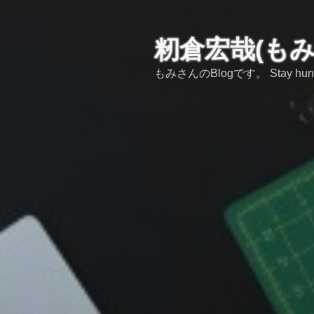
コ
ン
テ
籾倉宏哉(も
ン
もみさんのBlogです。 Stay hungry,s
ツ
へ
ス
キ
ッ
プ