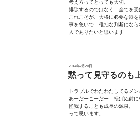
考え方ってとっても大切。
排除するのではなく、全てを受
これこそが、大将に必要な器を
事を急いで、稚拙な判断になら
人でありたいと思います
投
2014年2月20日
稿
黙って見守るのも
日:
トラブルでわたわたしてるメン
あーだーこーだー、転ばぬ前に
怪我することも成長の源泉。
って思います。