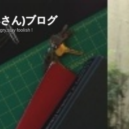
みさん)ブログ
tay foolish !