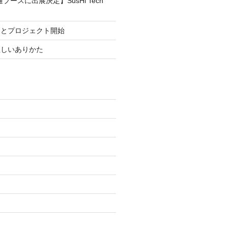
ブースに出展決定】SusHi Tech
まとプロジェクト開始
正しいありかた