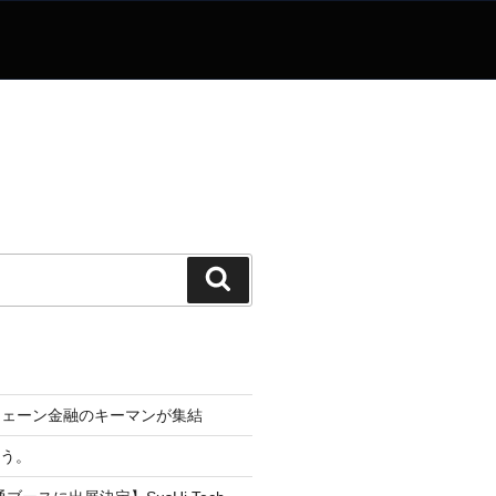
検
索
チェーン金融のキーマンが集結
なう。