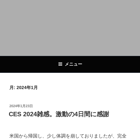
メニュー
月:
2024年1月
投
2024年1月23日
稿
CES 2024雑感。激動の4日間に感謝
日:
米国から帰国し、少し体調を崩しておりましたが、完全