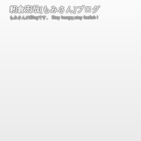
コ
籾倉宏哉(もみさん)ブログ
ン
もみさんのBlogです。 Stay hungry,stay foolish !
テ
ン
ツ
へ
ス
キ
ッ
プ