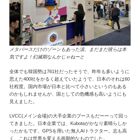
メタバースだけのゾーンもあった涙。まだまだ彼らは本
気ですよ！幻滅期なんかじゃねーと
全体でも韓国勢は761社だったそうで、昨年も多いように
思えた400社をかるく超えていたようで、日本のそれは60
社程度。国内市場が日本と比べて小さいというのもある
のかもしれませんが、国としての危機感も高いようにも
見えました。
LVCC(メイン会場)の大手企業のブースもだーーって回っ
てきました。日本企業では、Kubotaがかなり素晴らしか
ったかもです。GPSを用いた無人AIトラクター。志も高
く、これは世界を変える画期的なものでした。