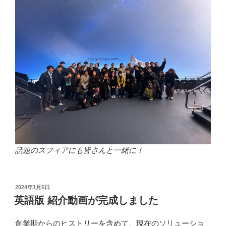
話題のスフィアにも皆さんと一緒に！
投
2024年1月5日
稿
英語版 紹介動画が完成しました
日:
創業期からのヒストリーを含めて、現在のソリューショ