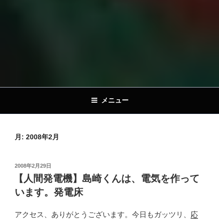
メニュー
月:
2008年2月
投
2008年2月29日
稿
【人間発電機】島崎くんは、電気を作って
日:
います。発電床
アクセス、ありがとうございます。今日もガッツリ、
応