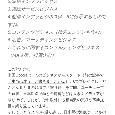
2.通信インフラビジネス
3.接続サービスビジネス
4.配信インフラビジネス(4、5に付帯するもので
すね)
5.コンテンツビジネス（検索エンジンも含む）
6.広告／マーケティングビジネス
7.これらに関するコンサルティングビジネス
（MA支援、投資含む）
この7つです。
米国Googleは、 5のビジネスからスタート（
前の記事で
「本当は違う」と書きましたが…
）。6でブレイクし、ど
んどん５と６の領域で「塗り絵」を展開。ユーチューブ
の買収、日本DoCoMoとの提携などは大きくメディアが
取り上げましたが、それ以外にも相当数の買収や事業提
携を繰り返しています。
そして、とうとう3を通り越し、日米間の海底ケーブルの