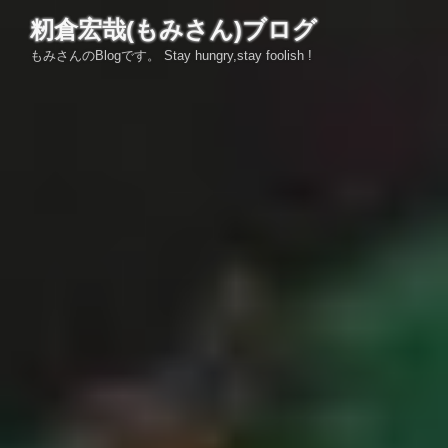
コ
籾倉宏哉(もみさん)ブログ
ン
もみさんのBlogです。 Stay hungry,stay foolish !
テ
ン
ツ
へ
ス
キ
ッ
プ