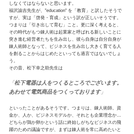
しなくてはならないと思います。
福沢諭吉先生が、”education” を「教育」と訳したそうで
すが、実は「啓発・育成」という訳が正しいそうです。
つまりは「引き出して育む」こと。更に深く考えると、
その時代がもつ錬人術は起業家と呼ばれる新しいことに
突き進む経営者たちを生み出し、彼ら自身は自分自身が
錬人術師となって、ビジネスを生み出し大きく育てる人
を創ることからはじめたといっても過言ではないでしょ
う。
その昔、松下幸之助先生は
「
松下電器は人をつくるところでございます。
あわせて電気商品をつくっております
」
といったことがあるそうです。つまりは、錬人術師。資
金か、人か、ビジネスモデルか、それとも企業理念か…
どちらが鶏か卵かという話に終始しがちなビジネスの飛
躍のための議論ですが、まずは錬人術を常に高めたいと