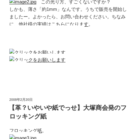
この光り方、すごくないですか？
しかも、薄さ「約1mm」なんです。うちで販売を開始し
ましたー。よかったら、お問い合わせください。ちなみ
に、他社様の実績は
こちらになります
。
投
2008年2月20日
稿
【革？いやいや紙でっせ】大塚商会発のフ
日:
ロッキング紙
フロッキング紙
。