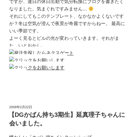
ですが、連日の休日出勤で気分転換にブログを書きたく
なりました。気まぐれですみません…
それにしてもこのテンプレート、なかなかよくないです
か？冬は空気が澄んで夜景が奇麗ですからねー。 最高に
いい季節です。
よーく見るとビルの光が変わっていきます。それがま
た、いとおかし。
投
2008年2月22日
稿
【DGかばん持ち3期生】延真理子ちゃんに
日:
会いました。