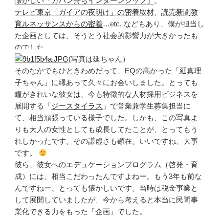
懐かしい「カバン持ちインターンシップ」
。
テレビ東京「ガイアの夜明け」の密着取材
、
読売新聞教
育ルネッサンスからの密着
…etc. などもあり、僕が担当し
た企画としては、そうとう社会的影響力が大きかったも
のでした。
(写真は延ちゃん）
そのなかでもひときわめだって、EQの高かった「延真理
子ちゃん」に縁あって久々にお会いしました。とっても
瞳がきれいな彼女は、今も特徴的な人材採用ビジネスを
展開する「
ジースタイラス
」で営業兼学生募集担当に
て、相当頑張っている様子でした。しかも、この写真よ
りも大人の女性としても成長してたことが、とってもう
れしかったです。その謙虚さも顕在。いいですね、大事
です。
彼ら、彼女へのエデュケーションプログラム（啓発・育
成）には、相当こだわったんですよねー。もう3年も前な
んですねー、とっても懐かしいです。当時は税金事業と
して展開していましたが、今から考えると本当に民間事
業化できる力をもった「企画」でした。