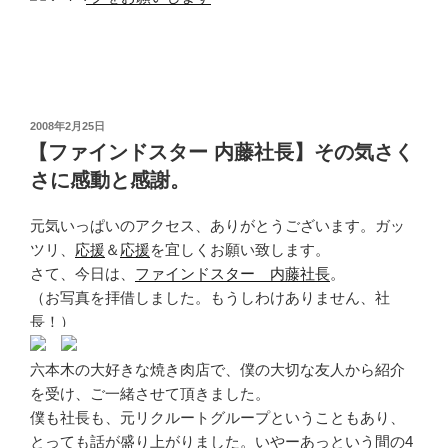
投
2008年2月25日
稿
【ファインドスター 内藤社長】その気さく
日:
さに感動と感謝。
元気いっぱいのアクセス、ありがとうございます。ガッ
ツリ、
応援
＆
応援
を宜しくお願い致します。
さて、今日は、
ファインドスター 内藤社長
。
（お写真を拝借しました。もうしわけありません、社
長！）
六本木の大好きな焼き肉店で、僕の大切な友人から紹介
を受け、ご一緒させて頂きました。
僕も社長も、元リクルートグループということもあり、
とっても話が盛り上がりました。いやーあっという間の4