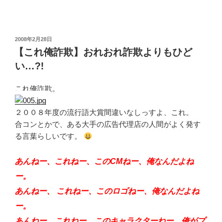
投
2008年2月28日
稿
【これ俺詐欺】おれおれ詐欺よりもひど
日:
い…?!
これ俺詐欺。
２００８年度の流行語大賞間違いなしっすよ、これ。
合コンとかで、ある大手の広告代理店の人間がよく発す
る言葉らしいです。
あんねー、これねー、このCMねー、俺なんだよね
ー。
あんねー、 これねー、このロゴねー、俺なんだよね
ー。
あんねー、これねー、このキャラクターねー、俺がプ