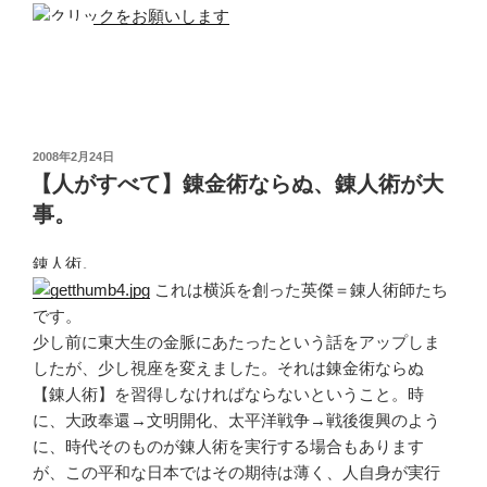
投
2008年2月24日
稿
【人がすべて】錬金術ならぬ、錬人術が大
日:
事。
錬人術。
これは横浜を創った英傑＝錬人術師たち
です。
少し前に東大生の金脈にあたったという話をアップしま
したが、少し視座を変えました。それは錬金術ならぬ
【錬人術】を習得しなければならないということ。時
に、大政奉還→文明開化、太平洋戦争→戦後復興のよう
に、時代そのものが錬人術を実行する場合もあります
が、この平和な日本ではその期待は薄く、人自身が実行