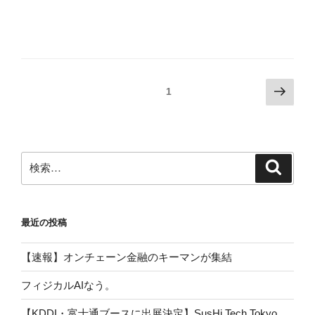
投
次
固定ページ
1
の
稿
ペ
の
ー
ペ
ジ
検
検
ー
索
索:
ジ
送
最近の投稿
り
【速報】オンチェーン金融のキーマンが集結
フィジカルAIなう。
【KDDI・富士通ブースに出展決定】SusHi Tech Tokyo