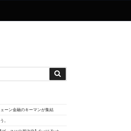
検
索
チェーン金融のキーマンが集結
なう。