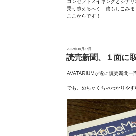
コンセプトメイキングとシナリ
乗り越えるべく、僕もしこみま
ここからです！
投
2022年10月27日
稿
読売新聞、１面に
日:
AVATARIUMが遂に読売新聞
でも、めちゃくちゃわかりやす