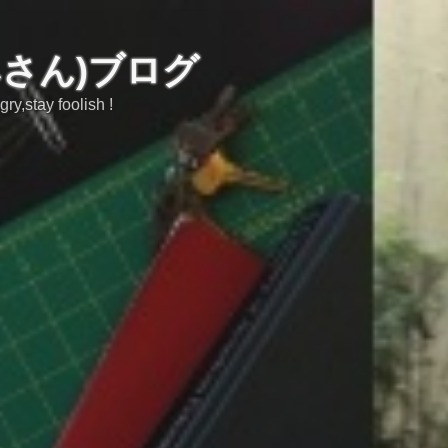
みさん)ブログ
tay foolish !