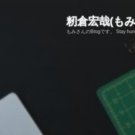
コ
ン
テ
籾倉宏哉(も
ン
もみさんのBlogです。 Stay hungry,s
ツ
へ
ス
キ
ッ
プ