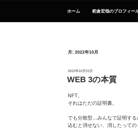
ホーム
籾倉宏哉のプロフィー
月:
2022年10月
投
2022年10月31日
稿
WEB 3の本質
日:
NFT。
それはただの証明書。
でも分散型…みんなで証明する
込むと消せない、消したっての