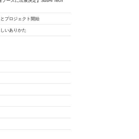
ブースに出展決定】SusHi Tech
まとプロジェクト開始
正しいありかた