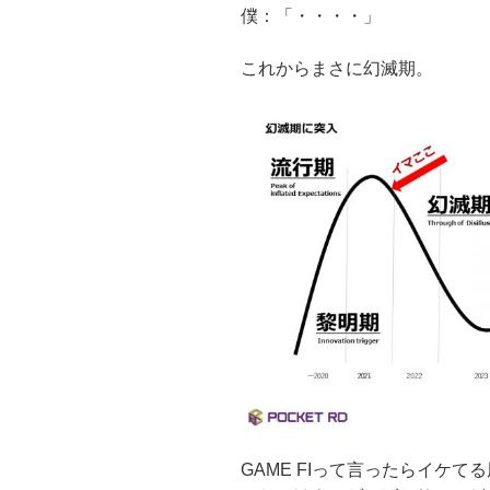
僕：「・・・・」
これからまさに幻滅期。
GAME FIって言ったらイケ