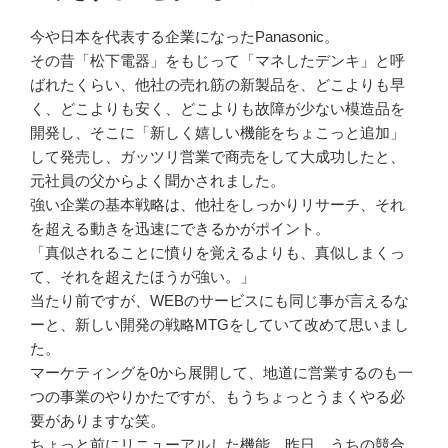
日:
今や日本を代表する企業になったPanasonic。
その昔「松下電器」をもじって「マネしたデンキ」と呼
ばれたくらい、他社の売れ筋の新製品を、どこよりも早
く、どこよりも安く、どこよりも故障が少ない模造品を
開発し、そこに「新しく嬉しい機能をちょこっと追加」
して発売し、ガッツリ営業で商売をして大成功したと、
元社員の父からよく聞かされました。
強い企業の基本戦略は、他社をしっかりリサーチ、それ
を超える動きを迅速にできるかがポイント。
「真似されることに憤りを覚えるよりも、真似しまくっ
て、それを超えたほうが強い。」
当たり前ですが、WEBのサービスにも同じ事が言えるな
ーと、新しい開発の戦略MTGをしていて改めて思いまし
た。
マーケティングを0から展開して、地道に営業するのも一
つの事業のやりかたですが、もうちょっとうまくやる必
要がありますな笑。
ちょっと前にリニューアルした機能、昨日、うちの競合