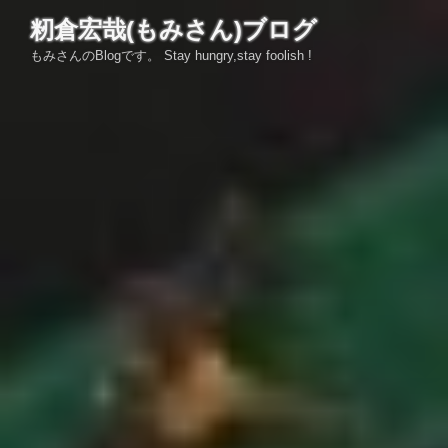
コ
籾倉宏哉(もみさん)ブログ
ン
もみさんのBlogです。 Stay hungry,stay foolish !
テ
ン
ツ
へ
ス
キ
ッ
プ