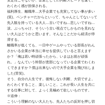
安定性こそないが、企業としての判断スピードも速く、
わくわく感が担保される。
福利厚生、離職率…大手企業でも充実してない事が多い
(笑)。ベンチャーだからといって、ちゃんとしてないって
先入観を持っている大人…古いですね…悲しいですね…
涙。ぶっちゃけ、そういう古い視点でしかものを見れな
い大人はどうかと思います。そんなことだから経済が停
滞する。
離職率が低くても、一日中ゲームやっている部長がわん
さかいる企業が本当に幸せを提供していると言えます
か？「俺は若い時頑張ったから、いまはお前が頑張
れ。」なんていう幹部が患部になっている企業でわくわ
くできますか？僕は出来ないので大手企業を飛び出しま
した(苦笑)。
そう、自分の人生です。後悔しない判断、大切ですよ。
わくわくすること、楽しいこと。これが長い人生を共に
する仕事に対して、よっく見極めて欲しいものです。
※追伸：
こういう理解のない大人たち、先人たちの反対を押し切