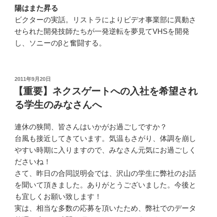
陽はまた昇る
ビクターの実話。リストラによりビデオ事業部に異動さ
せられた開発技師たちが一発逆転を夢見てVHSを開発
し、ソニーのβと奮闘する。
投
2011年9月20日
稿
【重要】ネクスゲートへの入社を希望され
日:
る学生のみなさんへ
連休の狭間、皆さんはいかがお過ごしですか？
台風も接近してきています。気温もさがり、体調を崩し
やすい時期に入りますので、みなさん元気にお過ごしく
ださいね！
さて、昨日の合同説明会では、沢山の学生に弊社のお話
を聞いて頂きました。ありがとうございました。今後と
も宜しくお願い致します！
実は、相当な多数の応募を頂いたため、弊社でのデータ