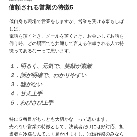
稿
信頼される営業の特徴5
日:
僕自身も現場で営業をしますが、営業を受ける事もしば
しば。
電話を頂くとき、メールを頂くとき、お会いしてお話を
伺う時。どの場面でも共通して言える信頼される人の特
徴ってあるなーって思います。
１．明るく、元気で、笑顔が素敵
２．話が明確で、わかりやすい
３．嘘がない
４．甘え上手
５．わびさび上手
特に５番目がもっとも大切かなーって思います。
売れない営業の特徴として、決裁者だけには好対応、担
当者を冷遇なんてよく見かけますし、冠婚葬祭のみなら