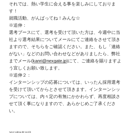
それでは、熱い学生に会える事を楽しみにしておりま
す！
就職活動、がんばってね！みんな☆
※追伸：
選考ブースにて、選考を受けて頂いた方は、今週中に当
社より選考結果についてメールにてご連絡をさせて頂き
ますので、そちらをご確認ください。また、もし「連絡
がない」などのお問い合わせなどがありましたら、弊社
までメール(
kanri@nexgate.jp
)にて、ご連絡を賜りますよ
う宜しくお願い致します。
※追伸２：
インターンシップの応募については、いったん採用選考
を受けて頂いてからとさせて頂きます。インターンシッ
プについては、内々定の有無にかかわらず、再度相談さ
せて頂く事になりますので、あらかじめご了承くださ
い。
投
2011年9月15日