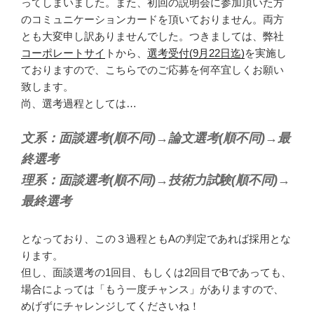
ってしまいました。また、初回の説明会に参加頂いた方
のコミュニケーションカードを頂いておりません。両方
とも大変申し訳ありませんでした。つきましては、弊社
コーポレートサイ
トから、
選考受付(9月22日迄)
を実施し
ておりますので、こちらでのご応募を何卒宜しくお願い
致します。
尚、選考過程としては…
文系：面談選考(順不同)→論文選考(順不同)→最
終選考
理系：面談選考(順不同)→技術力試験(順不同)→
最終選考
となっており、この３過程ともAの判定であれば採用とな
ります。
但し、面談選考の1回目、もしくは2回目でBであっても、
場合によっては「もう一度チャンス」がありますので、
めげずにチャレンジしてくださいね！