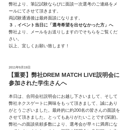
弊社より、筆記試験ならびに面談一次選考のご連絡をメ
ールにてさせて頂きます。
両試験通過後は最終面談になります。
３．イベント当日に「選考希望を出せなかった方」へ
弊社より、メールをお送りしますのでそちらをご覧くだ
さい。
以上、宜しくお願い致します！
投
2011年9月19日
稿
【重要】弊社DREM MATCH LIVE説明会に
日:
参加された学生さんへ
本日は、合同会社説明会にお越し下さいまして、そして
弊社ネクスゲートに興味をもって頂きまして、誠にあり
がとうございました。最終的に約200名の皆さんの面談を
させて頂きました。とってもありがたいことです(深謝)。
弊社への面談依頼多数により、選考会が早々に満席にな