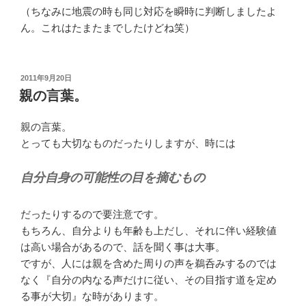
（ちなみに地震の時も同じ対応を瞬時に判断しましたよ
ん。これはたまたまでしたけどね笑）
投
2011年9月20日
稿
親の言葉。
日:
親の言葉。
とっても大切なものだったりしますが、時には
自分自身の可能性の目を摘むもの
だったりするので要注意です。
もちろん、自分よりも年齢も上だし、それに伴い経験値
は高い場合があるので、話を聞く事は大事。
ですが、人には親を含めた周りの声を鵜呑みするのでは
なく『自分の内なる声だけに従い、その目指す道を定め
る事が大切』な時があります。