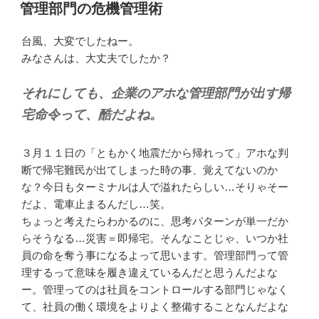
稿
管理部門の危機管理術
日:
台風、大変でしたねー。
みなさんは、大丈夫でしたか？
それにしても、企業のアホな管理部門が出す帰
宅命令って、酷だよね。
３月１１日の「ともかく地震だから帰れって」アホな判
断で帰宅難民が出てしまった時の事、覚えてないのか
な？今日もターミナルは人で溢れたらしい…そりゃそー
だよ、電車止まるんだし…笑。
ちょっと考えたらわかるのに、思考パターンが単一だか
らそうなる…災害＝即帰宅。そんなことじゃ、いつか社
員の命を奪う事になるよって思います。管理部門って管
理するって意味を履き違えているんだと思うんだよな
ー。管理ってのは社員をコントロールする部門じゃなく
て、社員の働く環境をよりよく整備することなんだよな