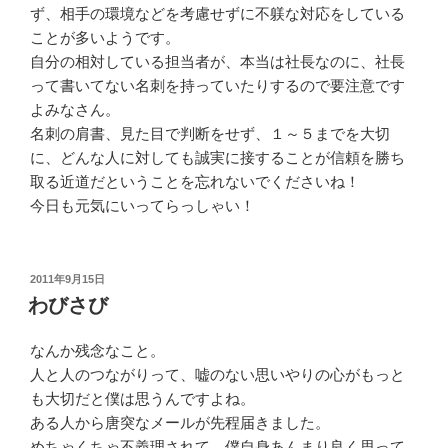
ず、相手の環境などを考慮せずに不躾な対応をしている
ことが多いようです。
自分の相対している担当者が、本当は社長なのに、社長
って書いてない名刺を持っていたりするので要注意です
よみなさん。
名刺の肩書、見た目で判断をせず、１～５までを大切
に、どんな人に対しても誠実に接することが信頼を勝ち
取る近道だということを忘れないでくださいね！
今日も元気にいってらっしゃい！
投
2011年9月15日
稿
わびさび
日:
なんか残念なこと。
人と人のつながりって、嘘のない思いやりの心がもっと
も大切だと僕は思うんですよね。
ある人から唐突なメールが先程届きました。
めちゃくちゃ不義理されて、僕自身あんまり良く思って