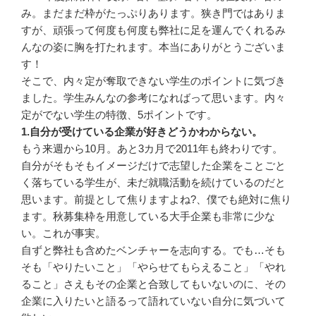
み。まだまだ枠がたっぷりあります。狭き門ではありま
すが、頑張って何度も何度も弊社に足を運んでくれるみ
んなの姿に胸を打たれます。本当にありがとうございま
す！
そこで、内々定が奪取できない学生のポイントに気づき
ました。学生みんなの参考になればって思います。内々
定がでない学生の特徴、5ポイントです。
1.自分が受けている企業が好きどうかわからない。
もう来週から10月。あと3カ月で2011年も終わりです。
自分がそもそもイメージだけで志望した企業をことごと
く落ちている学生が、未だ就職活動を続けているのだと
思います。前提として焦りますよね?、僕でも絶対に焦り
ます。秋募集枠を用意している大手企業も非常に少な
い。これが事実。
自ずと弊社も含めたベンチャーを志向する。でも…そも
そも「やりたいこと」「やらせてもらえること」「やれ
ること」さえもその企業と合致してもいないのに、その
企業に入りたいと語るって語れていない自分に気づいて