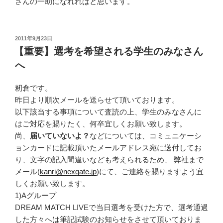
さんの一助になれればと思います。
投
2011年9月23日
稿
【重要】選考を希望される学生のみなさん
日:
へ
籾倉です。
昨日より順次メールを送らせて頂いております。
以下該当する事項について査読の上、学生のみなさんに
はご対応を賜りたく、何卒宜しくお願い致します。
尚、
届いていないよ？
などについては、コミュニケーシ
ョンカードに記載頂いたメールアドレス宛に送付してお
り、文字の記入間違いなども考えられるため、 弊社まで
メール(
kanri@nexgate.jp
)にて、ご連絡を賜りますよう宜
しくお願い致します。
1)Aグループ
DREAM MATCH LIVEで当日選考を受けた方で、選考通過
した方々へは筆記試験のお知らせをさせて頂いておりま