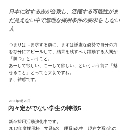
日本に対する志が合致し、活躍する可能性がま
だ見えない中で無理な採用条件の要求を しない
人
つまりは…要求する前に、まずは謙虚な姿勢で自分の力
を存分にアピールして、結果を残すべく躍動する人間が
「勝つ」ということ。
あーして欲しい、こーして欲しい、といういう前に「魅
せること」とっても大切ですね。
ま、雑感です。
投
2011年9月26日
稿
内々定がでない学生の特徴5
日:
新卒採用活動強化中です。
2012年度採用枠、文系5名、理系5名中、現在文系2名の