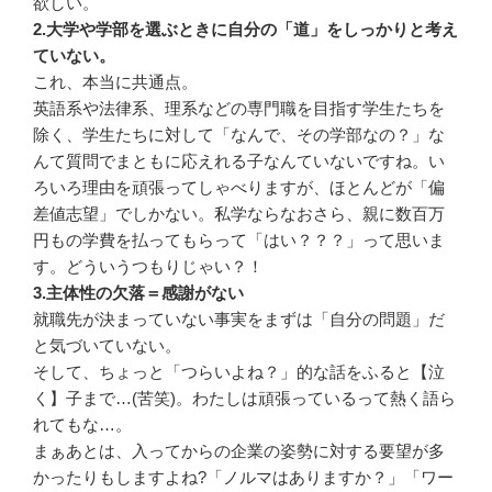
欲しい。
2.大学や学部を選ぶときに自分の「道」をしっかりと考え
ていない。
これ、本当に共通点。
英語系や法律系、理系などの専門職を目指す学生たちを
除く、学生たちに対して「なんで、その学部なの？」な
んて質問でまともに応えれる子なんていないですね。い
ろいろ理由を頑張ってしゃべりますが、ほとんどが「偏
差値志望」でしかない。私学ならなおさら、親に数百万
円もの学費を払ってもらって「はい？？？」って思いま
す。どういうつもりじゃい？！
3.主体性の欠落＝感謝がない
就職先が決まっていない事実をまずは「自分の問題」だ
と気づいていない。
そして、ちょっと「つらいよね？」的な話をふると【泣
く】子まで…(苦笑)。わたしは頑張っているって熱く語ら
れてもな…。
まぁあとは、入ってからの企業の姿勢に対する要望が多
かったりもしますよね?「ノルマはありますか？」「ワー