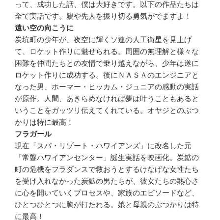
って、成功した話、僕は大好きです。以下の作品たちは
全て実話です。親や先人を振り切る勇気がでますよ！
遠い空の向こうに
炭坑町の少年が、夜空に輝くソ連の人工衛星を見上げ
て、ロケット作りに魅せられる。周囲の無理解と様々な
困難を仲間たちとの友情で乗り越えながら、少年は遂に
ロケット作りに成功する。後にＮＡＳＡのエンジニアと
なった男、ホーマー・ヒッカム・ジュニアの感動の実話
が原作。人間、あきらめなければ夢は叶うこともあると
いうことをガッツリ伝えてくれている。オヤジとのぶつ
かりは特に最高！
フラガール
現在「スパ・リゾート・ハワイアンズ」に改名した元
「常磐ハワイアンセンター」誕生実話を映画化。炭鉱の
町の危機をフラダンスで救おうとするけなげな女性たち
を受け入れなかった炭鉱の男たちが、彼女たちの熱心さ
に心を開いていくプロセスや、家族のエピソードなど、
ひとつひとつに胸が打たれる。娘と母親のぶつかりは特
に最高！