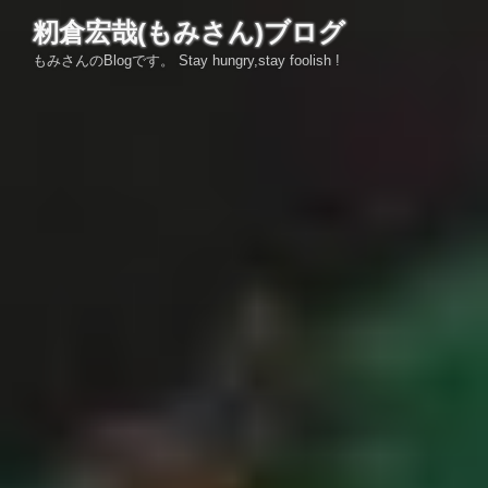
コ
籾倉宏哉(もみさん)ブログ
ン
もみさんのBlogです。 Stay hungry,stay foolish !
テ
ン
ツ
へ
ス
キ
ッ
プ