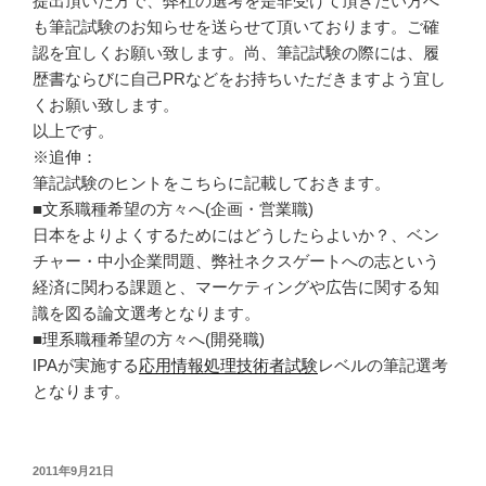
提出頂いた方で、弊社の選考を是非受けて頂きたい方へ
も筆記試験のお知らせを送らせて頂いております。ご確
認を宜しくお願い致します。尚、筆記試験の際には、履
歴書ならびに自己PRなどをお持ちいただきますよう宜し
くお願い致します。
以上です。
※追伸：
筆記試験のヒントをこちらに記載しておきます。
■文系職種希望の方々へ(企画・営業職)
日本をよりよくするためにはどうしたらよいか？、ベン
チャー・中小企業問題、弊社ネクスゲートへの志という
経済に関わる課題と、マーケティングや広告に関する知
識を図る論文選考となります。
■理系職種希望の方々へ(開発職)
IPAが実施する
応用情報処理技術者試験
レベルの筆記選考
となります。
投
2011年9月21日