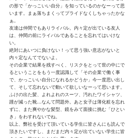
の形で「かっこいい自分」を知っているのかなーって思
います。まぁ落ちまくってプライドなくしちゃったかな
ぁ。
友達は仲間でもありライバル。内々定が出ている友人
は、仲間の前にライバルであることを忘れてはいけな
い。
絶対にあいつに負けない！って思う強い意志がないと
内々定なんてでないよ。
その企業で結果を残すべく、リスクをとって世の中にで
るということをもう一度認識して「その企業で働く事
で、かっこいい自分になれるかどうか」今一度思い出し
て、そして忘れないで動いて欲しいなーって思います。
ふけの出た髪、よれよれのスーツ、汚れたワイシャツ、
踵が減った靴…なんて問題外。あと女子は薄化粧を忘れ
ずに、また爽やかな髪型、鏡をみて面接に挑む「ひとい
き」をわすれないでね。
以上、弊社を受けて頂いている学生に皆さんにも読んで
頂きたいですし、まだまだ内々定が出ていない学生に皆