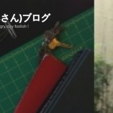
みさん)ブログ
tay foolish !