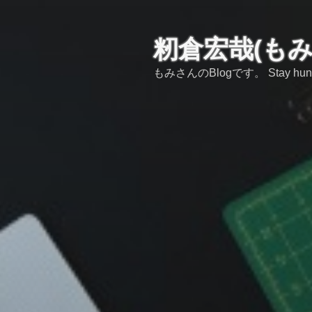
コ
ン
テ
籾倉宏哉(も
ン
もみさんのBlogです。 Stay hungry,s
ツ
へ
ス
キ
ッ
プ