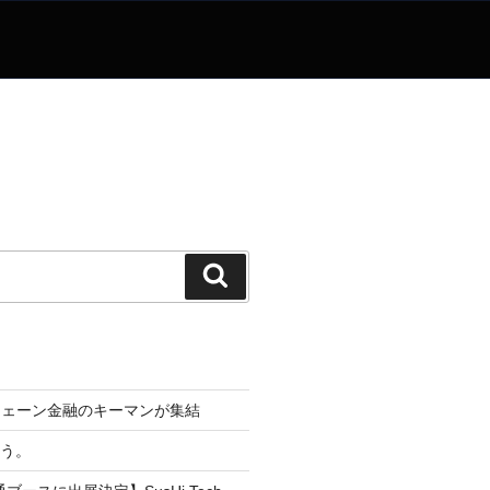
検
索
チェーン金融のキーマンが集結
なう。