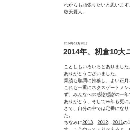
れからも頑張りたいと思います
敬天愛人。
投
2014年12月28日
稿
2014年、籾倉10
日:
ことしもいろいろとありました
ありがとうございました。
業績も順調に推移し、よい正月
これも一重にネクスゲートメン
ず、みんなへの感謝感謝の一年
ありがとう、そして来年も更に
さて、自分の中では定番になり
た。
ちなみに
2013
、
2012
、
2011
の
す。こうやってふりかえると、