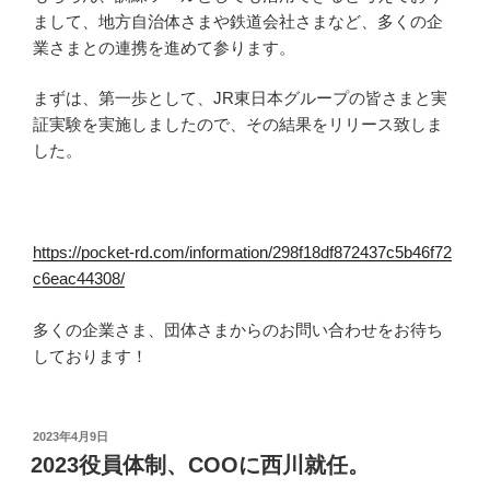
まして、地方自治体さまや鉄道会社さまなど、多くの企
業さまとの連携を進めて参ります。
まずは、第一歩として、JR東日本グループの皆さまと実
証実験を実施しましたので、その結果をリリース致しま
した。
https://pocket-rd.com/information/298f18df872437c5b46f72
c6eac44308/
多くの企業さま、団体さまからのお問い合わせをお待ち
しております！
投
2023年4月9日
稿
2023役員体制、COOに西川就任。
日: