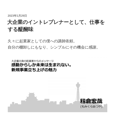
投
2023年1月29日
稿
大企業のイントレプレナーとして、仕事を
日:
する醍醐味
久々に起業家としての僕への講師依頼。
自分の棚卸しにもなり、シンプルにその機会に感謝。