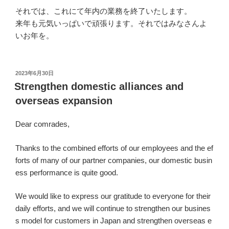
それでは、これにて年内の業務を終了いたします。
来年も元気いっぱいで頑張ります。それではみなさんよ
いお年を。
投
2023年6月30日
稿
Strengthen domestic alliances and
日:
overseas expansion
Dear comrades,
Thanks to the combined efforts of our employees and the ef
forts of many of our partner companies, our domestic busin
ess performance is quite good.
We would like to express our gratitude to everyone for their
daily efforts, and we will continue to strengthen our busines
s model for customers in Japan and strengthen overseas e