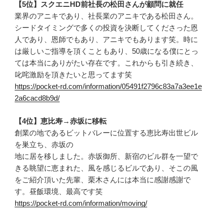
【5位】スクエニHD前社長の松田さんが顧問に就任
業界のアニキであり、社長業のアニキである松田さん。
シードタイミングで多くの投資を決断してくださった恩
人であり、恩師でもあり、アニキでもあります笑。時に
は厳しいご指導を頂くこともあり、50歳になる僕にとっ
ては本当にありがたい存在です。これからも引き続き、
叱咤激励を頂きたいと思ってます笑
https://pocket-rd.com/information/05491f2796c83a7a3ee1e
2a6cacd8b9d/
【4位】恵比寿→赤坂に移転
創業の地であるビットバレーに位置する恵比寿出世ビル
を巣立ち、赤坂の
地に居を移しました。赤坂御所、新宿のビル群を一望で
きる眺望に恵まれた、風を感じるビルであり、そこの風
をご紹介頂いた先輩、栗木さんには本当に感謝感謝で
す。昼飯環境、最高です笑
https://pocket-rd.com/information/moving/