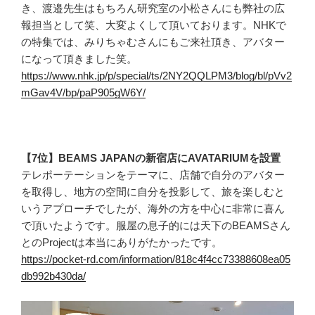
き、渡邉先生はもちろん研究室の小松さんにも弊社の広
報担当として笑、大変よくして頂いております。NHKで
の特集では、みりちゃむさんにもご来社頂き、アバター
になって頂きました笑。
https://www.nhk.jp/p/special/ts/2NY2QQLPM3/blog/bl/pVv2
mGav4V/bp/paP905gW6Y/
【7位】BEAMS JAPANの新宿店にAVATARIUMを設置
テレポーテーションをテーマに、店舗で自分のアバター
を取得し、地方の空間に自分を投影して、旅を楽しむと
いうアプローチでしたが、海外の方を中心に非常に喜ん
で頂いたようです。服屋の息子的には天下のBEAMSさん
とのProjectは本当にありがたかったです。
https://pocket-rd.com/information/818c4f4cc73388608ea05
db992b430da/