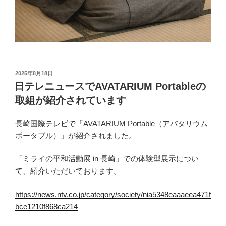
投
2025年8月18日
稿
日テレニュースでAVATARIUM Portableの
日:
取組が紹介されています
長崎国際テレビで「AVATARIUM Portable（アバタリウム
ポータブル）」が紹介されました。
「ミライの平和活動展 in 長崎」での体験型展示につい
て、紹介いただいております。
https://news.ntv.co.jp/category/society/nia5348eaaaeea471f
bce1210f868ca214