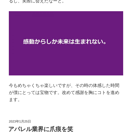
るし、実際に会えたなーと。
今もめちゃくちゃ楽しいですが、その時の体感した時間
が僕にとっては宝物です。改めて感謝を胸にコトを進め
ます。
投
2023年1月25日
稿
アパレル業界に爪痕を笑
日: