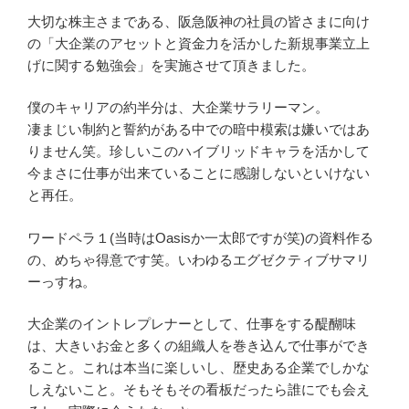
大切な株主さまである、阪急阪神の社員の皆さまに向け
の「大企業のアセットと資金力を活かした新規事業立上
げに関する勉強会」を実施させて頂きました。
僕のキャリアの約半分は、大企業サラリーマン。
凄まじい制約と誓約がある中での暗中模索は嫌いではあ
りません笑。珍しいこのハイブリッドキャラを活かして
今まさに仕事が出来ていることに感謝しないといけない
と再任。
ワードペラ１(当時はOasisか一太郎ですが笑)の資料作る
の、めちゃ得意です笑。いわゆるエグゼクティブサマリ
ーっすね。
大企業のイントレプレナーとして、仕事をする醍醐味
は、大きいお金と多くの組織人を巻き込んで仕事ができ
ること。これは本当に楽しいし、歴史ある企業でしかな
しえないこと。そもそもその看板だったら誰にでも会え