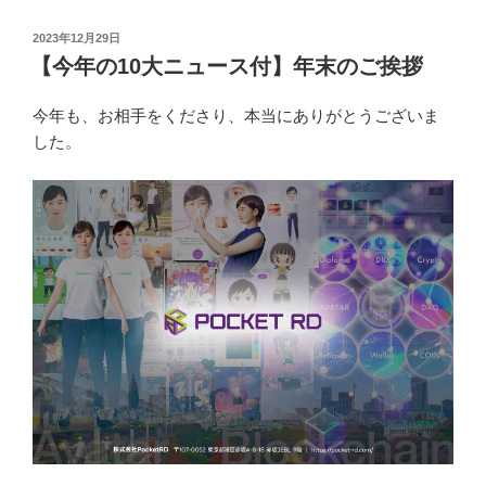
投
2023年12月29日
稿
【今年の10大ニュース付】年末のご挨拶
日:
今年も、お相手をくださり、本当にありがとうございま
した。