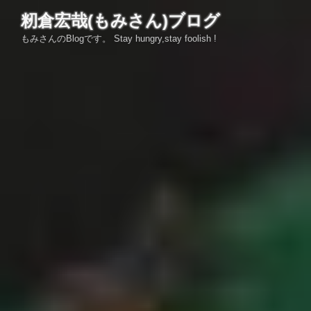
コ
籾倉宏哉(もみさん)ブログ
ン
もみさんのBlogです。 Stay hungry,stay foolish !
テ
ン
ツ
へ
ス
キ
ッ
プ