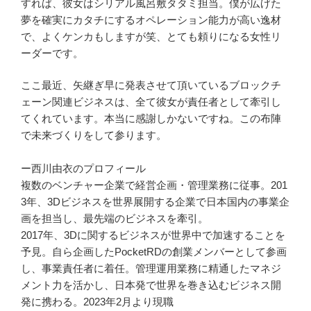
すれば、彼女はシリアル風呂敷タタミ担当。僕が広げた
夢を確実にカタチにするオペレーション能力が高い逸材
で、よくケンカもしますが笑、とても頼りになる女性リ
ーダーです。
ここ最近、矢継ぎ早に発表させて頂いているブロックチ
ェーン関連ビジネスは、全て彼女が責任者として牽引し
てくれています。本当に感謝しかないですね。この布陣
で未来づくりをして参ります。
ー西川由衣のプロフィール
複数のベンチャー企業で経営企画・管理業務に従事。201
3年、3Dビジネスを世界展開する企業で日本国内の事業企
画を担当し、最先端のビジネスを牽引。
2017年、3Dに関するビジネスが世界中で加速することを
予見。自ら企画したPocketRDの創業メンバーとして参画
し、事業責任者に着任。管理運用業務に精通したマネジ
メント力を活かし、日本発で世界を巻き込むビジネス開
発に携わる。2023年2月より現職