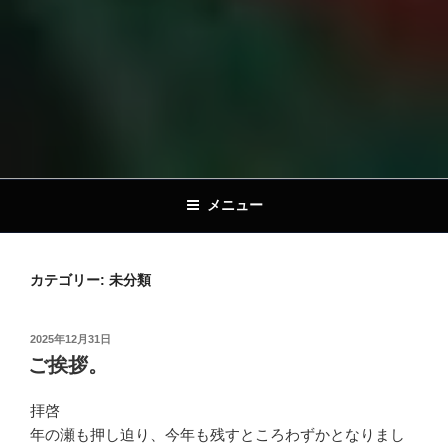
メニュー
カテゴリー:
未分類
投
2025年12月31日
稿
ご挨拶。
日:
拝啓
年の瀬も押し迫り、今年も残すところわずかとなりまし