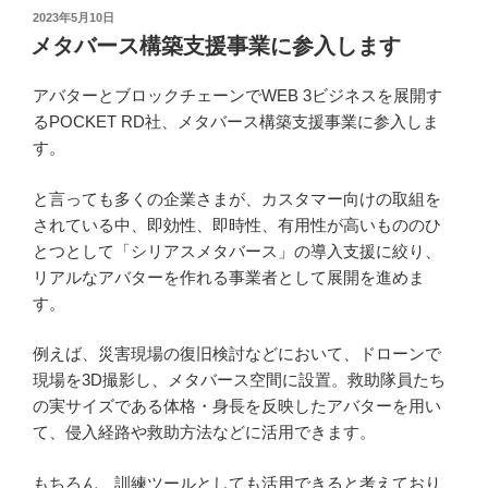
投
2023年5月10日
稿
メタバース構築支援事業に参入します
日:
アバターとブロックチェーンでWEB 3ビジネスを展開す
るPOCKET RD社、メタバース構築支援事業に参入しま
す。
と言っても多くの企業さまが、カスタマー向けの取組を
されている中、即効性、即時性、有用性が高いもののひ
とつとして「シリアスメタバース」の導入支援に絞り、
リアルなアバターを作れる事業者として展開を進めま
す。
例えば、災害現場の復旧検討などにおいて、ドローンで
現場を3D撮影し、メタバース空間に設置。救助隊員たち
の実サイズである体格・身長を反映したアバターを用い
て、侵入経路や救助方法などに活用できます。
もちろん、訓練ツールとしても活用できると考えており