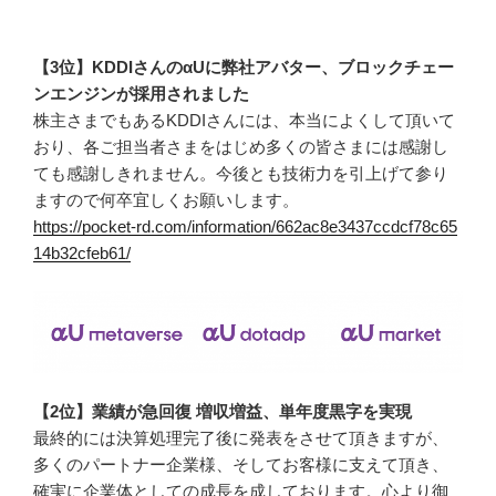
【3位】KDDIさんのαUに弊社アバター、ブロックチェー
ンエンジンが採用されました
株主さまでもあるKDDIさんには、本当によくして頂いて
おり、各ご担当者さまをはじめ多くの皆さまには感謝し
ても感謝しきれません。今後とも技術力を引上げて参り
ますので何卒宜しくお願いします。
https://pocket-rd.com/information/662ac8e3437ccdcf78c65
14b32cfeb61/
【2位】業績が急回復 増収増益、単年度黒字を実現
最終的には決算処理完了後に発表をさせて頂きますが、
多くのパートナー企業様、そしてお客様に支えて頂き、
確実に企業体としての成長を成しております。心より御