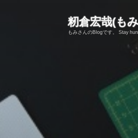
コ
ン
テ
籾倉宏哉(も
ン
もみさんのBlogです。 Stay hungry,s
ツ
へ
ス
キ
ッ
プ