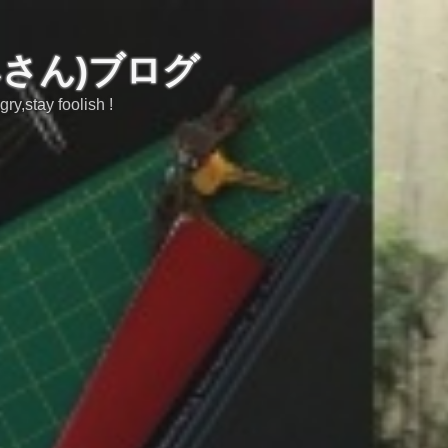
みさん)ブログ
tay foolish !