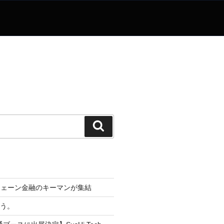
検
索
チェーン金融のキーマンが集結
なう。