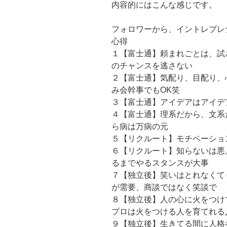
内容的にはこんな感じです。
フォロワーから、イントレプレ
心得
１【富士通】頼まれごとは、試
のチャンスを逃さない
２【富士通】気配り、目配り、
み会幹事でもOK笑
３【富士通】アイデアはアイデ
４【富士通】理系だから、文系
ら病は万病の元
５【リクルート】モチベーショ
６【リクルート】知らないは悪
るまでやるスタンスが大事
７【独立後】笑いはとれなくて
が需要、商談ではなく笑談で
８【独立後】人の心に火をつけ
プロは火をつける人を育てれる
９【独立後】生きてる間に人格