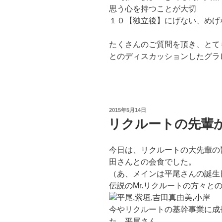
思う心を持つことが大切
１０【独立後】にげない、めげ
たくさんのご質問を頂き、とて
とのディスカッションしたグラ
投
2015年5月14日
稿
リクルートの先輩
日:
今日は、リクルートの大先輩の
田さんとの会食でした。
（あ、メインは平尾さんの誕生
伝説のMr.リクルートの方々と
今やリクルートの基幹事業に成
た、平尾さん、