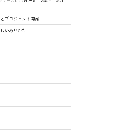
ブースに出展決定】SusHi Tech
まとプロジェクト開始
正しいありかた