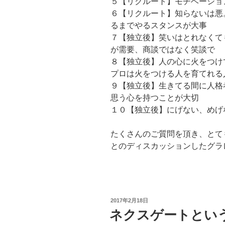
５【リクルート】モチベーショ
６【リクルート】知らないは悪
るまでやるスタンスが大事
７【独立後】笑いはとれなくて
が需要、商談ではなく笑談で
８【独立後】人の心に火をつけ
プロは火をつける人を育てれる
９【独立後】生きてる間に人格
思う心を持つことが大切
１０【独立後】にげない、めげ
たくさんのご質問を頂き、とて
とのディスカッションしたグラ
投
2017年2月18日
稿
ネクスゲートという
日: