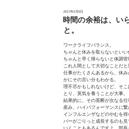
投
2017年2月8日
稿
時間の余裕は、い
日:
と。
ワークライフバランス。
ちゃんと休みを取らないといい
ちゃんと早く帰らないと体調管
これ人間として大切なことだと
仕事がたくさんあるから、休み
かにその言い分もわかる。
理不尽かもしれないけど、そこ
とり、英気を養うことが大事。
結果的に、その英断が次なる仕
産み、ハイパフォーマンスに繋
インフルエンザなどのやむを得
バーがごりっと成長するのも見
いくこともあるんですよ、部長