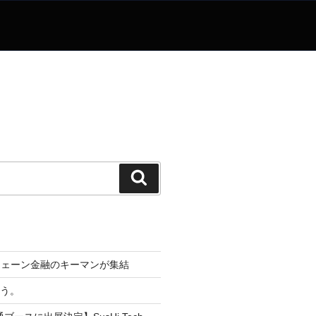
検
索
チェーン金融のキーマンが集結
なう。