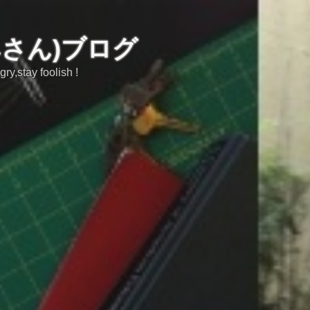
みさん)ブログ
tay foolish !