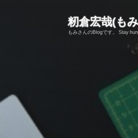
コ
ン
テ
籾倉宏哉(も
ン
もみさんのBlogです。 Stay hungry,s
ツ
へ
ス
キ
ッ
プ