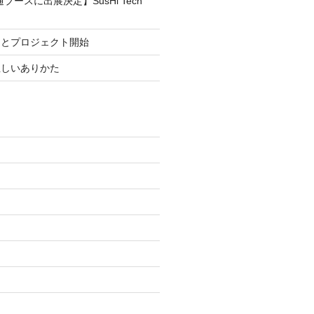
ブースに出展決定】SusHi Tech
まとプロジェクト開始
正しいありかた