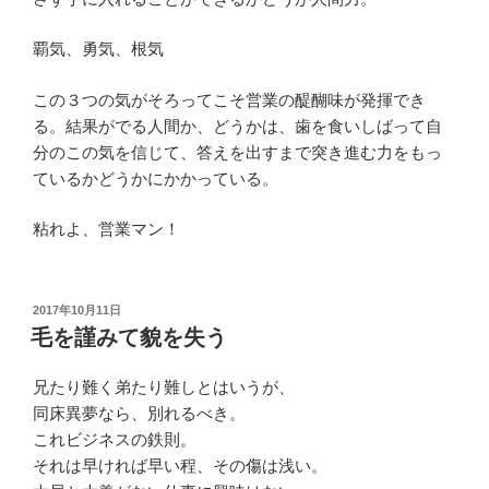
覇気、勇気、根気
この３つの気がそろってこそ営業の醍醐味が発揮でき
る。結果がでる人間か、どうかは、歯を食いしばって自
分のこの気を信じて、答えを出すまで突き進む力をもっ
ているかどうかにかかっている。
粘れよ、営業マン！
投
2017年10月11日
稿
毛を謹みて貌を失う
日:
兄たり難く弟たり難しとはいうが、
同床異夢なら、別れるべき。
これビジネスの鉄則。
それは早ければ早い程、その傷は浅い。