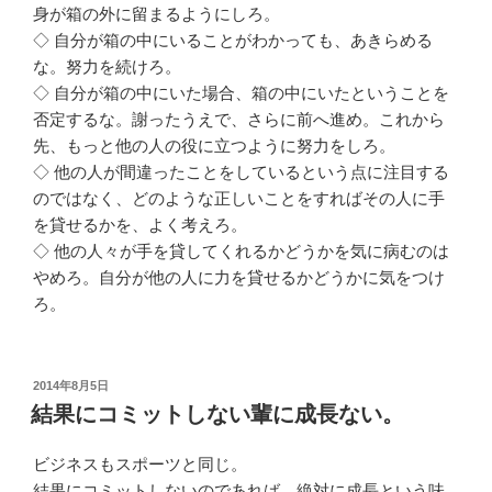
身が箱の外に留まるようにしろ。
◇ 自分が箱の中にいることがわかっても、あきらめる
な。努力を続けろ。
◇ 自分が箱の中にいた場合、箱の中にいたということを
否定するな。謝ったうえで、さらに前へ進め。これから
先、もっと他の人の役に立つように努力をしろ。
◇ 他の人が間違ったことをしているという点に注目する
のではなく、どのような正しいことをすればその人に手
を貸せるかを、よく考えろ。
◇ 他の人々が手を貸してくれるかどうかを気に病むのは
やめろ。自分が他の人に力を貸せるかどうかに気をつけ
ろ。
投
2014年8月5日
稿
結果にコミットしない輩に成長ない。
日:
ビジネスもスポーツと同じ。
結果にコミットしないのであれば、絶対に成長という味