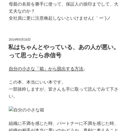
母親の名前を勝手に使って、保証人の捺印までして、大
丈夫なのか？
全社員に更に注意喚起しないといけません( ｀ー´)ノ
投
2014年9月16日
稿
私はちゃんとやっている、あの人が悪い。
日:
って思ったら赤信号
自分の小さな「箱」から脱出する方法
。
この本、本当にいい本です。
一部抜粋しますが、皆さんも手に取って読んでみて下さ
い。
組織に不満を感じた時、パートナーに不満を感じた時、
組織や相手が本当に悪いのかどうか…真剣に考えること