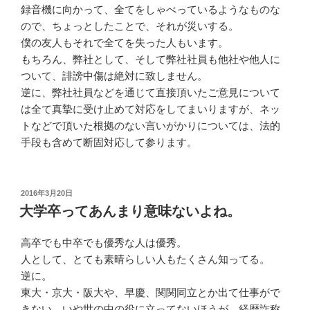
録音機に向かって、全てをしゃべっているようなものな
ので、ちょっとしたことで、それが災いする。
僕の友人もそれで全てを失った人もいます。
もちろん、弊社として、そして弊社社員も他社や他人に
ついて、誹謗中傷は絶対に致しません。
逆に、弊社社員などを通じて直接頂いたご意見について
は全て真摯に受け止めて対応をしてまいりますが、ネッ
トなどで頂いた根拠のない言いがかりについては、法的
手段も含めて断固対応して参ります。
投
2016年3月20日
稿
大学卒ってあんまり意味ないよね。
日:
高卒でも中卒でも優秀な人は優秀。
人として、とても素晴らしい人もたくさん知ってる。
逆に。
東大・京大・阪大や、早慶、関関同立とか出て仕事がで
きない、いや世の中の役に立ってないほうが、経歴詐称