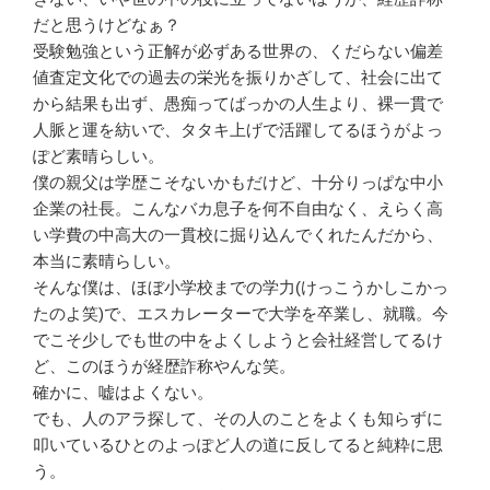
だと思うけどなぁ？
受験勉強という正解が必ずある世界の、くだらない偏差
値査定文化での過去の栄光を振りかざして、社会に出て
から結果も出ず、愚痴ってばっかの人生より、裸一貫で
人脈と運を紡いで、タタキ上げで活躍してるほうがよっ
ぽど素晴らしい。
僕の親父は学歴こそないかもだけど、十分りっぱな中小
企業の社長。こんなバカ息子を何不自由なく、えらく高
い学費の中高大の一貫校に掘り込んでくれたんだから、
本当に素晴らしい。
そんな僕は、ほぼ小学校までの学力(けっこうかしこかっ
たのよ笑)で、エスカレーターで大学を卒業し、就職。今
でこそ少しでも世の中をよくしようと会社経営してるけ
ど、このほうが経歴詐称やんな笑。
確かに、嘘はよくない。
でも、人のアラ探して、その人のことをよくも知らずに
叩いているひとのよっぽど人の道に反してると純粋に思
う。