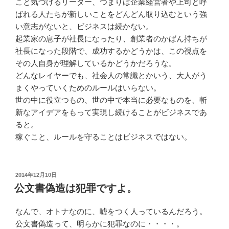
こと気づけるリーダー、つまりは企業経営者や上司と呼
ばれる人たちが新しいことをどんどん取り込むという強
い意志がないと、ビジネスは続かない。
起業家の息子が社長になったり、創業者のかばん持ちが
社長になった段階で、成功するかどうかは、この視点を
その人自身が理解しているかどうかだろうな。
どんなレイヤーでも、社会人の常識とかいう、大人がう
まくやっていくためのルールはいらない。
世の中に役立つもの、世の中で本当に必要なものを、斬
新なアイデアをもって実現し続けることがビジネスであ
ると。
稼ぐこと、ルールを守ることはビジネスではない。
投
2014年12月10日
稿
公文書偽造は犯罪ですよ。
日:
なんで、オトナなのに、嘘をつく人っているんだろう。
公文書偽造って、明らかに犯罪なのに・・・・。