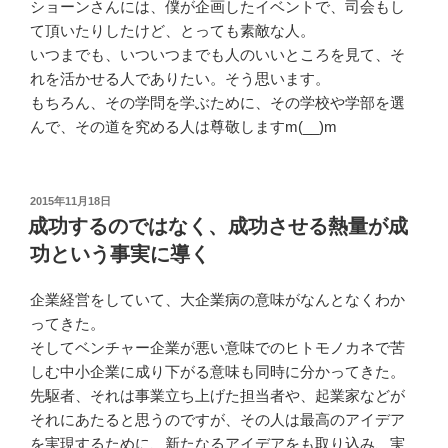
ショーンさんには、僕が企画したイベントで、司会もし
て頂いたりしたけど、とっても素敵な人。
いつまでも、いついつまでも人のいいところを見て、そ
れを活かせる人でありたい。そう思います。
もちろん、その学問を学ぶために、その学校や学部を選
んで、その道を究める人は尊敬しますm(__)m
投
2015年11月18日
稿
成功するのではなく、成功させる熱量が成
日:
功という事実に導く
企業経営をしていて、大企業病の意味がなんとなくわか
ってきた。
そしてベンチャー企業が悪い意味でのヒトモノカネで苦
しむ中小企業に成り下がる意味も同時に分かってきた。
先駆者、それは事業立ち上げた担当者や、起業家などが
それにあたると思うのですが、その人は最高のアイデア
を実現するために、新たなるアイデアをも取り込み、実