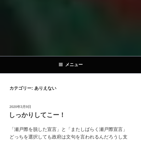
メニュー
カテゴリー:
ありえない
投
2020年3月9日
稿
しっかりしてこー！
日:
「瀬戸際を脱した宣言」と「またしばらく瀬戸際宣言」
どっちを選択しても政府は文句を言われるんだろうし支