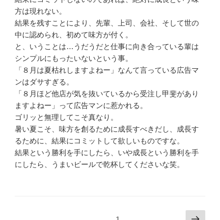
方は現れない。
結果を残すことにより、先輩、上司、会社、そして世の
中に認められ、初めて味方が付く。
と、いうことは…うだうだと仕事に向き合っている輩は
シンプルにもったいないという事。
「８月は夏枯れしますよねー」なんて言っている広告マ
ンはダサすぎる。
「８月ほど他店が気を抜いているから受注し甲斐があり
ますよねー」って広告マンに惹かれる。
ゴリッと無理してこそ真なり。
暑い夏こそ、味方を創るために成長すべきだし、成長す
るために、結果にコミットして欲しいものですな。
結果という勝利を手にしたら、いや成長という勝利を手
にしたら、うまいビールで乾杯してくださいな笑。
投
次
固定ページ
1