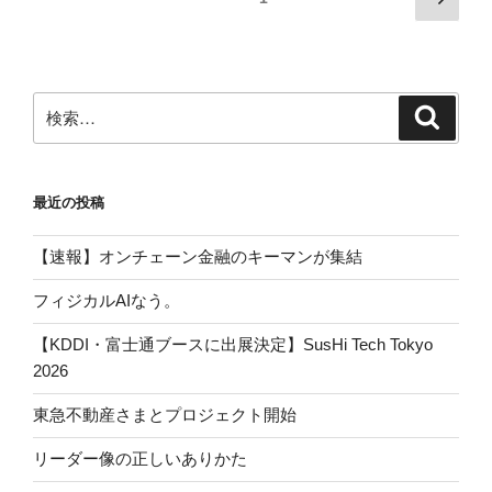
の
稿
ペ
の
ー
ペ
ジ
検
検
ー
索
索:
ジ
送
最近の投稿
り
【速報】オンチェーン金融のキーマンが集結
フィジカルAIなう。
【KDDI・富士通ブースに出展決定】SusHi Tech Tokyo
2026
東急不動産さまとプロジェクト開始
リーダー像の正しいありかた