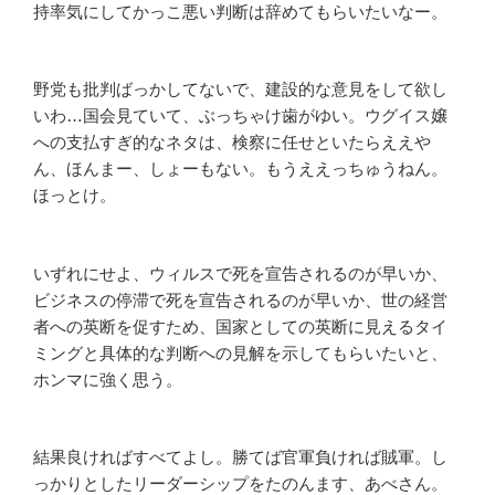
持率気にしてかっこ悪い判断は辞めてもらいたいなー。
野党も批判ばっかしてないで、建設的な意見をして欲し
いわ…国会見ていて、ぶっちゃけ歯がゆい。ウグイス嬢
への支払すぎ的なネタは、検察に任せといたらええや
ん、ほんまー、しょーもない。もうええっちゅうねん。
ほっとけ。
いずれにせよ、ウィルスで死を宣告されるのが早いか、
ビジネスの停滞で死を宣告されるのが早いか、世の経営
者への英断を促すため、国家としての英断に見えるタイ
ミングと具体的な判断への見解を示してもらいたいと、
ホンマに強く思う。
結果良ければすべてよし。勝てば官軍負ければ賊軍。し
っかりとしたリーダーシップをたのんます、あべさん。