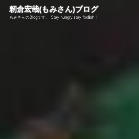
コ
籾倉宏哉(もみさん)ブログ
ン
もみさんのBlogです。 Stay hungry,stay foolish !
テ
ン
ツ
へ
ス
キ
ッ
プ