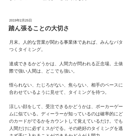
投
2019年2月25日
稿
踏ん張ることの大切さ
日:
月末。人的な営業が関わる事業体であれば、みんなバタ
つくタイミング。
達成できるかどうかは、人間力が問われる正念場。土俵
際で強い人間は、どこでも強い。
悟られない、たじろがない、焦らない、相手のペースに
合わせているように見せて、タイミングを待つ。
涼しい顔をして、受注できるかどうかは、ポーカーゲー
ムに似ている。ディーラーが知っているのは確率的にど
のカードがでるかをカウントして覚えているだけ。でも
人間だけに必ずミスがでる。その絶好のタイミングを逃
さず手に入れることができるかどうが人間力。