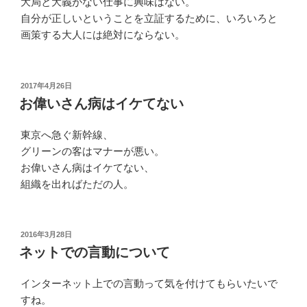
大局と大義がない仕事に興味はない。
自分が正しいということを立証するために、いろいろと
画策する大人には絶対にならない。
投
2017年4月26日
稿
お偉いさん病はイケてない
日:
東京へ急ぐ新幹線、
グリーンの客はマナーが悪い。
お偉いさん病はイケてない、
組織を出ればただの人。
投
2016年3月28日
稿
ネットでの言動について
日:
インターネット上での言動って気を付けてもらいたいで
すね。