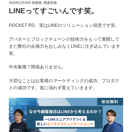
投
2026年1月29日
投稿者:
籾倉宏哉
稿
LINEってすごいんです笑。
日:
POCKET RD、実はLINEのソリューション得意です笑。
アバターとブロックチェーンの技術力をもって展開して
きた弊社の企画力をおしみなくLINEに注ぎ込んでいます
笑。
中央集権？関係ありません。
大切なことはお客様のマーケティングの成功、プロダク
トの成功です。策に溺れず変えていきます。