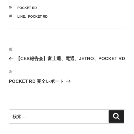
カ
POCKET RD
テ
タ
LINE
、
POCKET RD
ゴ
グ
リ
ー
投
前
前
稿
の
【CES報告会】富士通、電通、JETRO、POCKET RD
ナ
投
ビ
稿
次
次
ゲ
の
POCKET RD 完全レポート
投
ー
稿
シ
ョ
ン
検
検
索
索: