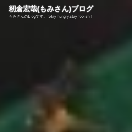
コ
籾倉宏哉(もみさん)ブログ
ン
もみさんのBlogです。 Stay hungry,stay foolish !
テ
ン
ツ
へ
ス
キ
ッ
プ